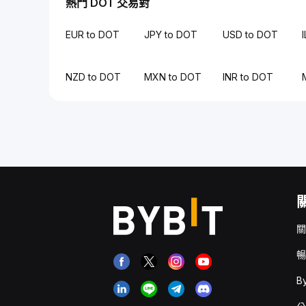
熱門 DOT 交易對
EUR to DOT
JPY to DOT
USD to DOT
NZD to DOT
MXN to DOT
INR to DOT
關
暢
B