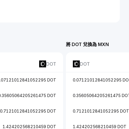
將 DOT 兌換為 MXN
DOT
DOT
.07121012841052295 DOT
0.07121012841052295 D
0.35605064205261475 DOT
0.35605064205261475 DO
0.7121012841052295 DOT
0.7121012841052295 DOT
1.424202568210459 DOT
1.424202568210459 DOT