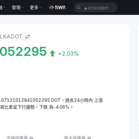
融
發現
更多
🔥
ETH/USDT
LKADOT
1052295
+2.03%
0.07121012841052295 DOT，過去24小時內 上漲
西哥比索呈下行趨勢，下跌 為-4.06%。
流通供應量
最大供應量