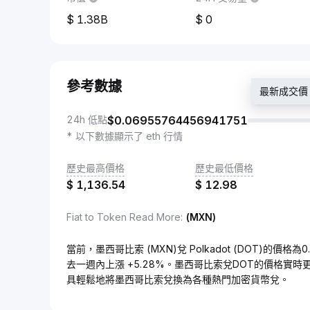
1.38B
0
參考數據
最新成交價：$
24h 低點
$
0.06955764456941751
* 以下數據顯示了 eth 行情
歷史最高價格
歷史最低價格
$
1,136.54
$
12.98
Fiat to Token Read More
:
(MXN)
當前，墨西哥比索 (MXN)兌 Polkadot (DOT)的價格為0
去一週內上漲 +5.28%。墨西哥比索兌DOT的價格實
具輕鬆地將墨西哥比索兌換為各種熱門加密貨幣兌。