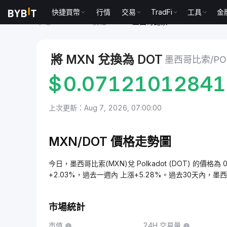
快捷買幣
行情
交易
TradFi
工具
金
市場
Polkadot 價格 DOT
墨西哥比索 to Polkadot
將 MXN 兌換為 DOT
墨西哥比索/PO
$
0.0712101284
上次更新：Aug 7, 2026, 07:00:00
MXN/DOT 價格走勢圖
今日，墨西哥比索(MXN)兌 Polkadot (DOT) 的價格為 
+2.03%，過去一週內 上漲+5.28%。過去30天內，墨
市場統計
市值
24H 交易量