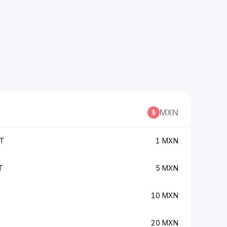
MXN
OT
1 MXN
T
5 MXN
10 MXN
20 MXN