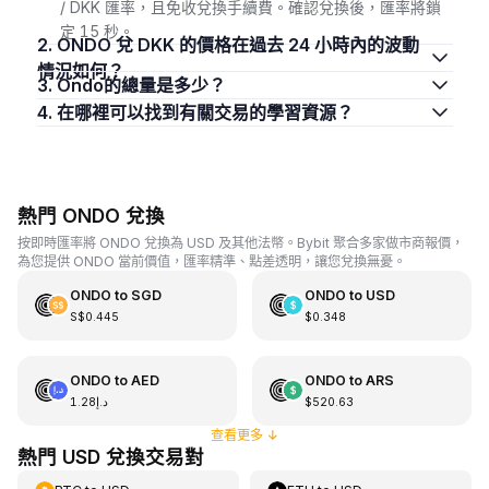
/ DKK 匯率，且免收兌換手續費。確認兌換後，匯率將鎖
定 15 秒。
2. ONDO 兌 DKK 的價格在過去 24 小時內的波動
情況如何？
3. Ondo的總量是多少？
4. 在哪裡可以找到有關交易的學習資源？
熱門 ONDO 兌換
按即時匯率將 ONDO 兌換為 USD 及其他法幣。Bybit 聚合多家做市商報價，
為您提供 ONDO 當前價值，匯率精準、點差透明，讓您兌換無憂。
ONDO
to
SGD
ONDO
to
USD
S$0.445
$0.348
ONDO
to
AED
ONDO
to
ARS
د.إ1.28
$520.63
查看更多
↓
熱門 USD 兌換交易對