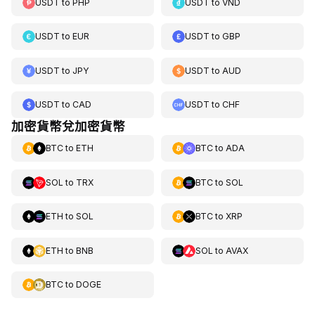
USDT
to
PHP
USDT
to
VND
USDT
to
EUR
USDT
to
GBP
USDT
to
JPY
USDT
to
AUD
USDT
to
CAD
USDT
to
CHF
加密貨幣兌加密貨幣
BTC
to
ETH
BTC
to
ADA
SOL
to
TRX
BTC
to
SOL
ETH
to
SOL
BTC
to
XRP
ETH
to
BNB
SOL
to
AVAX
BTC
to
DOGE