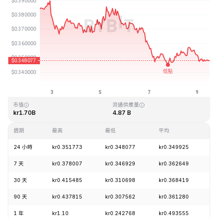
最近更新時間：2026-08-09 11:56 (GMT+0)
歷史最高價格
歷史最低價格
kr2.14
kr0.082171
市值
流通供應量
kr1.70B
4.87 B
週期
最高
最低
平均
漲
24 小時
kr0.351773
kr0.348077
kr0.349925
-
7 天
kr0.378007
kr0.346929
kr0.362649
-
30 天
kr0.415485
kr0.310698
kr0.368419
+
90 天
kr0.437815
kr0.307562
kr0.361280
+
1 年
kr1.10
kr0.242768
kr0.493555
-