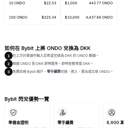
10 ONDO
$22.53
$1,000
443.77 ONDO
100 ONDO
$225.34
$10,000
4,437.69 ONDO
如何在 Bybit 上將 ONDO 兌換為 DKK
在上方計算器中輸入您希望兌換為 DKK 的 ONDO 數額。
1
根據 ONDO 對 DKK 即時匯率，即時查看等值 DKK。
2
免費註冊 Bybit 賬戶，
零手續費
兌換、買入、賣出或交易 ONDO。
3
Bybit 閃兌優勢一覽
準備金證明
零手續費
8,600 萬+