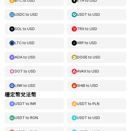
BTC
to
USD
ETH
to
USD
USDC
to
USD
USDT
to
USD
SOL
to
USD
TRX
to
USD
LTC
to
USD
XRP
to
USD
ADA
to
USD
DOGE
to
USD
DOT
to
USD
AVAX
to
USD
LINK
to
USD
SHIB
to
USD
穩定幣兌法幣
USDT
to
INR
USDT
to
PLN
USDT
to
RON
USDT
to
USD