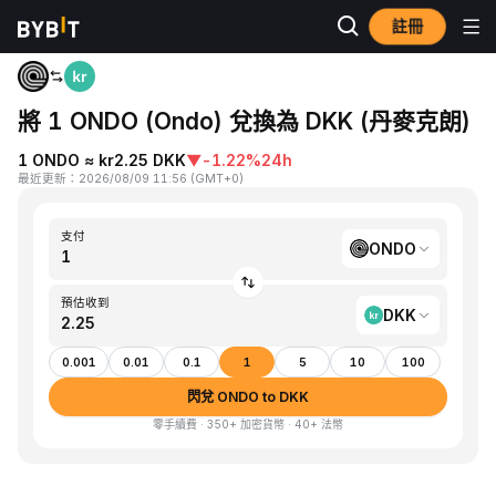
註冊
首頁
ONDO to DKK
將 1 ONDO (Ondo) 兌換為 DKK (丹麥克朗)
1 ONDO ≈ kr2.25 DKK
▼
-1.22%
24h
最近更新
：
2026/08/09 11:56
(
GMT+0
)
支付
ONDO
預估收到
DKK
0.001
0.01
0.1
1
5
10
100
閃兌 ONDO to DKK
零手續費 · 350+ 加密貨幣 · 40+ 法幣