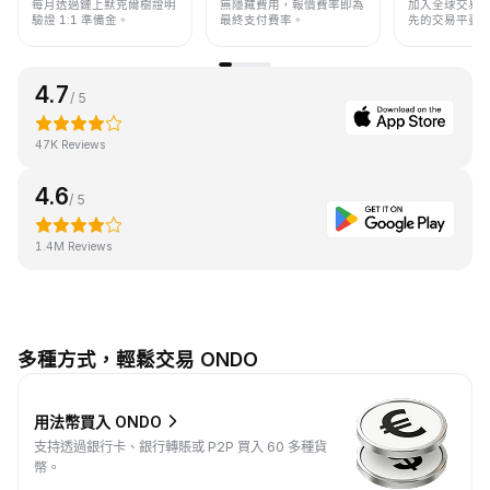
每月透過鏈上默克爾樹證明
無隱藏費用，報價費率即為
加入全球交易
驗證 1:1 準備金。
最終支付費率。
先的交易平臺
4.7
/ 5
47K Reviews
4.6
/ 5
1.4M Reviews
多種方式，輕鬆交易 ONDO
用法幣買入 ONDO
支持透過銀行卡、銀行轉賬或 P2P 買入 60 多種貨
幣。