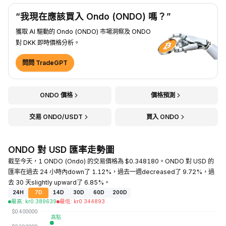
“我現在應該買入 Ondo (ONDO) 嗎？”
獲取 AI 驅動的 Ondo (ONDO) 市場洞察及 ONDO
對 DKK 即時價格分析。
問問 TradeGPT
ONDO 價格
價格預測
交易 ONDO/USDT
買入 ONDO
ONDO 對 USD 匯率走勢圖
截至今天，1 ONDO (Ondo) 的交易價格為 $0.348180。ONDO 對 USD 的
匯率在過去 24 小時內down了 1.12%，過去一週decreased了 9.72%，過
去 30 天slightly upward了 6.85%。
24H
7D
14D
30D
60D
200D
最高
:
kr
0.389639
最低
:
kr
0.344893