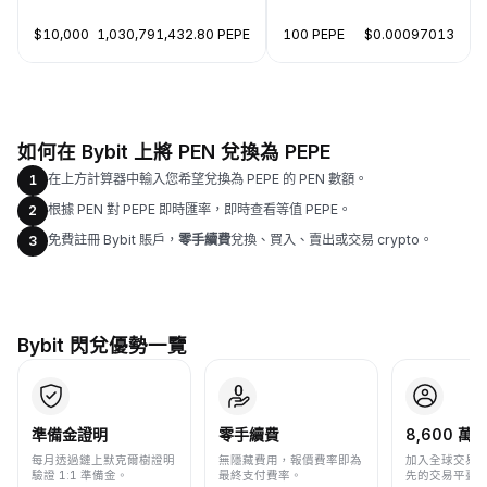
$10,000
1,030,791,432.80 PEPE
100 PEPE
$0.00097013
如何在 Bybit 上將 PEN 兌換為 PEPE
在上方計算器中輸入您希望兌換為 PEPE 的 PEN 數額。
1
根據 PEN 對 PEPE 即時匯率，即時查看等值 PEPE。
2
免費註冊 Bybit 賬戶，
零手續費
兌換、買入、賣出或交易 crypto。
3
Bybit 閃兌優勢一覽
準備金證明
零手續費
8,600 萬+
每月透過鏈上默克爾樹證明
無隱藏費用，報價費率即為
加入全球交易
驗證 1:1 準備金。
最終支付費率。
先的交易平臺