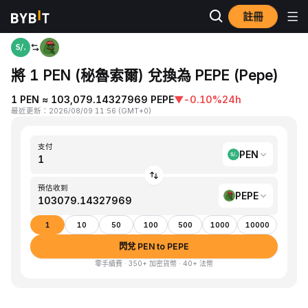
註冊
首頁
PEN to PEPE
將 1 PEN (秘魯索爾) 兌換為 PEPE (Pepe)
1 PEN ≈ 103,079.14327969 PEPE
▼
-0.10%
24h
最近更新
：
2026/08/09 11:56
(
GMT+0
)
支付
PEN
預估收到
PEPE
1
10
50
100
500
1000
10000
閃兌 PEN to PEPE
零手續費 · 350+ 加密貨幣 · 40+ 法幣