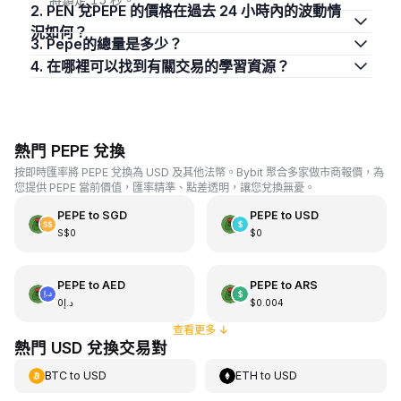
2. PEN 兌PEPE 的價格在過去 24 小時內的波動情
況如何？
3. Pepe的總量是多少？
4. 在哪裡可以找到有關交易的學習資源？
熱門 PEPE 兌換
按即時匯率將 PEPE 兌換為 USD 及其他法幣。Bybit 聚合多家做市商報價，為
您提供 PEPE 當前價值，匯率精準、點差透明，讓您兌換無憂。
PEPE
to
SGD
PEPE
to
USD
S$0
$0
PEPE
to
AED
PEPE
to
ARS
د.إ0
$0.004
查看更多
↓
熱門 USD 兌換交易對
BTC
to
USD
ETH
to
USD