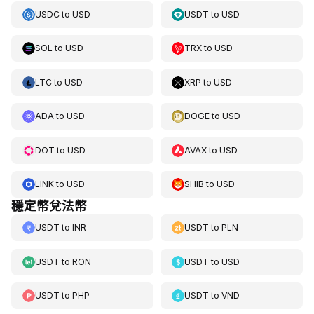
USDC
to
USD
USDT
to
USD
SOL
to
USD
TRX
to
USD
LTC
to
USD
XRP
to
USD
ADA
to
USD
DOGE
to
USD
DOT
to
USD
AVAX
to
USD
LINK
to
USD
SHIB
to
USD
穩定幣兌法幣
USDT
to
INR
USDT
to
PLN
USDT
to
RON
USDT
to
USD
USDT
to
PHP
USDT
to
VND