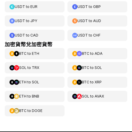
USDT
to
EUR
USDT
to
GBP
USDT
to
JPY
USDT
to
AUD
USDT
to
CAD
USDT
to
CHF
加密貨幣兌加密貨幣
BTC
to
ETH
BTC
to
ADA
SOL
to
TRX
BTC
to
SOL
ETH
to
SOL
BTC
to
XRP
ETH
to
BNB
SOL
to
AVAX
BTC
to
DOGE