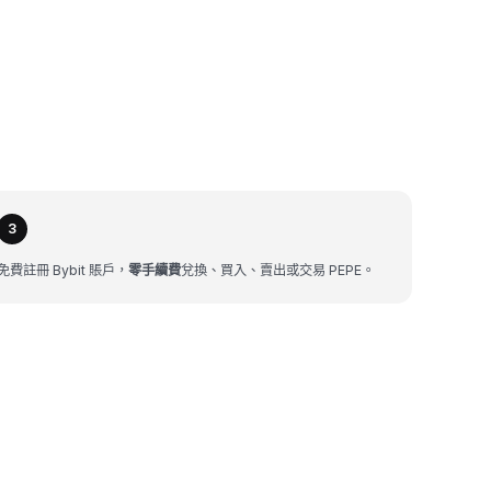
3
免費註冊 Bybit 賬戶，
零手續費
兌換、買入、賣出或交易 PEPE。