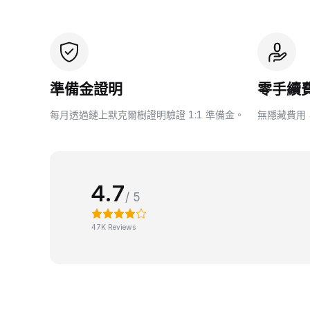
準備金證明
零手續
每月透過鏈上默克爾樹證明驗證 1:1 準備金。
無隱藏費用
4.7
/ 5
47K Reviews