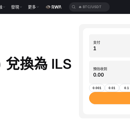
融
發現
更多
🔥
BTC/USDT
支付
e) 兌換為 ILS
預估收到
0.001
0.01
0.1