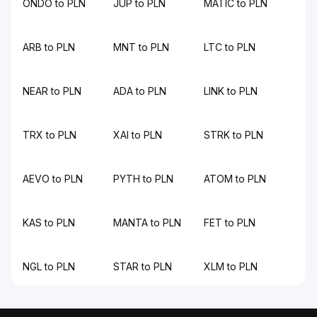
ONDO to PLN
JUP to PLN
MATIC to PLN
ARB to PLN
MNT to PLN
LTC to PLN
NEAR to PLN
ADA to PLN
LINK to PLN
TRX to PLN
XAI to PLN
STRK to PLN
AEVO to PLN
PYTH to PLN
ATOM to PLN
KAS to PLN
MANTA to PLN
FET to PLN
NGL to PLN
STAR to PLN
XLM to PLN