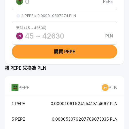
PEPE
1 PEPE ≈ 0.000010897974 PLN
支付 (45 ~ 42630)
PLN
zł
購買 PEPE
將 PEPE 兌換為 PLN
PEPE
PLN
1 PEPE
0.000010615241541814667 PLN
5 PEPE
0.000053076207709073335 PLN