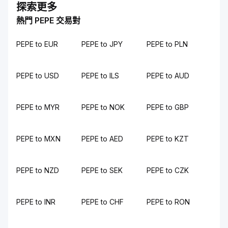
探索更多
熱門 PEPE 交易對
PEPE to EUR
PEPE to JPY
PEPE to PLN
PEPE to USD
PEPE to ILS
PEPE to AUD
PEPE to MYR
PEPE to NOK
PEPE to GBP
PEPE to MXN
PEPE to AED
PEPE to KZT
PEPE to NZD
PEPE to SEK
PEPE to CZK
PEPE to INR
PEPE to CHF
PEPE to RON