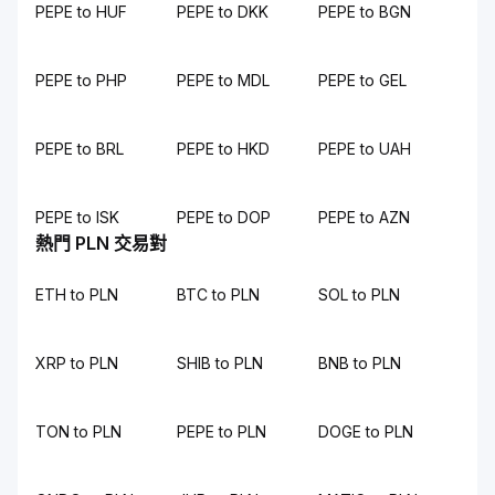
PEPE to HUF
PEPE to DKK
PEPE to BGN
PEPE to PHP
PEPE to MDL
PEPE to GEL
PEPE to BRL
PEPE to HKD
PEPE to UAH
PEPE to ISK
PEPE to DOP
PEPE to AZN
熱門 PLN 交易對
ETH to PLN
BTC to PLN
SOL to PLN
XRP to PLN
SHIB to PLN
BNB to PLN
TON to PLN
PEPE to PLN
DOGE to PLN