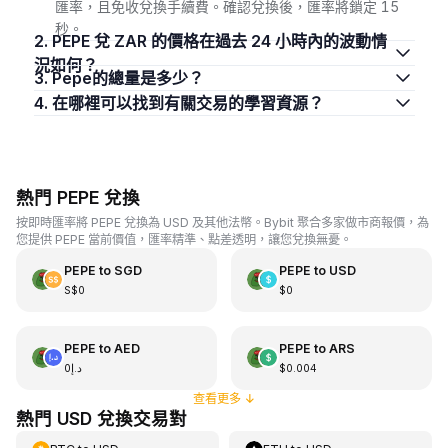
匯率，且免收兌換手續費。確認兌換後，匯率將鎖定 15
秒。
2. PEPE 兌 ZAR 的價格在過去 24 小時內的波動情
況如何？
3. Pepe的總量是多少？
4. 在哪裡可以找到有關交易的學習資源？
熱門 PEPE 兌換
按即時匯率將 PEPE 兌換為 USD 及其他法幣。Bybit 聚合多家做市商報價，為
您提供 PEPE 當前價值，匯率精準、點差透明，讓您兌換無憂。
PEPE
to
SGD
PEPE
to
USD
S$0
$0
PEPE
to
AED
PEPE
to
ARS
د.إ0
$0.004
查看更多
↓
熱門 USD 兌換交易對