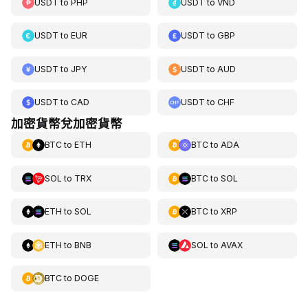
USDT
to
PHP
USDT
to
VND
USDT
to
EUR
USDT
to
GBP
USDT
to
JPY
USDT
to
AUD
USDT
to
CAD
USDT
to
CHF
加密貨幣兌加密貨幣
BTC
to
ETH
BTC
to
ADA
SOL
to
TRX
BTC
to
SOL
ETH
to
SOL
BTC
to
XRP
ETH
to
BNB
SOL
to
AVAX
BTC
to
DOGE