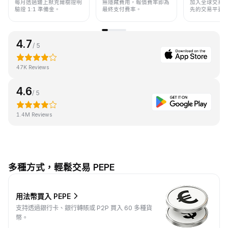
每月透過鏈上默克爾樹證明
無隱藏費用，報價費率即為
加入全球交易
驗證 1:1 準備金。
最終支付費率。
先的交易平臺
4.7
/ 5
47K Reviews
4.6
/ 5
1.4M Reviews
多種方式，輕鬆交易 PEPE
用法幣買入 PEPE
支持透過銀行卡、銀行轉賬或 P2P 買入 60 多種貨
幣。