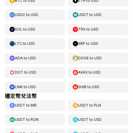
BTC
to
USD
ETH
to
USD
USDC
to
USD
USDT
to
USD
SOL
to
USD
TRX
to
USD
LTC
to
USD
XRP
to
USD
ADA
to
USD
DOGE
to
USD
DOT
to
USD
AVAX
to
USD
LINK
to
USD
SHIB
to
USD
穩定幣兌法幣
USDT
to
INR
USDT
to
PLN
USDT
to
RON
USDT
to
USD