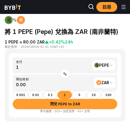
註冊
首頁
PEPE to ZAR
將 1 PEPE (Pepe) 兌換為 ZAR (南非蘭特)
1 PEPE ≈ R0.00 ZAR
▲
+0.42%
24h
最近更新
：
2026/08/09 01:41
(
GMT+0
)
支付
PEPE
預估收到
ZAR
0.001
0.01
0.1
1
5
10
100
閃兌 PEPE to ZAR
零手續費 · 350+ 加密貨幣 · 40+ 法幣