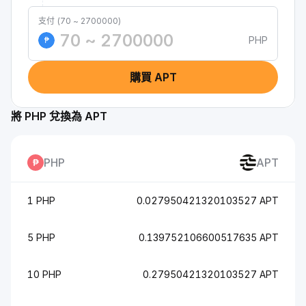
支付 (70 ~ 2700000)
PHP
₱
購買 APT
將 PHP 兌換為 APT
PHP
APT
1 PHP
0.027950421320103527 APT
5 PHP
0.139752106600517635 APT
10 PHP
0.27950421320103527 APT