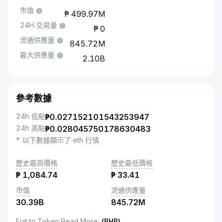
市值
499.97M
24H 交易量
0
流通供應量
845.72M
最大供應量
2.10B
參考數據
24h 低點
₱
0.027152101543253947
24h 高點
₱
0.028045750178630483
* 以下數據顯示了 eth 行情
歷史最高價格
歷史最低價格
₱
1,084.74
₱
33.41
市值
流通供應量
30.39B
845.72M
Fiat to Token Read More
:
(PHP)