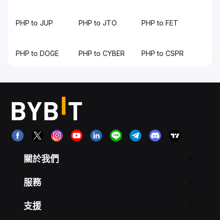
PHP to JUP
PHP to JTO
PHP to FET
PHP to DOGE
PHP to CYBER
PHP to CSPR
關於我們
服務
支援