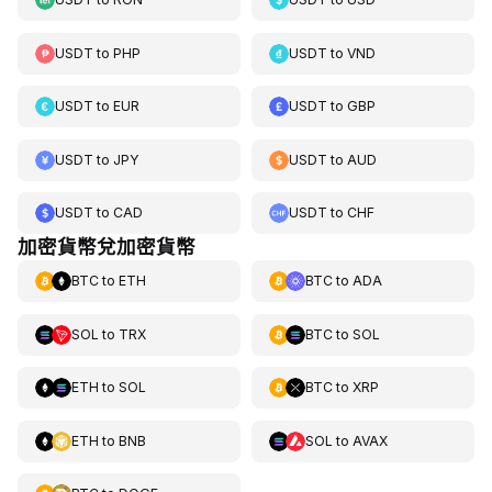
USDT
to
PHP
USDT
to
VND
USDT
to
EUR
USDT
to
GBP
USDT
to
JPY
USDT
to
AUD
USDT
to
CAD
USDT
to
CHF
加密貨幣兌加密貨幣
BTC
to
ETH
BTC
to
ADA
SOL
to
TRX
BTC
to
SOL
ETH
to
SOL
BTC
to
XRP
ETH
to
BNB
SOL
to
AVAX