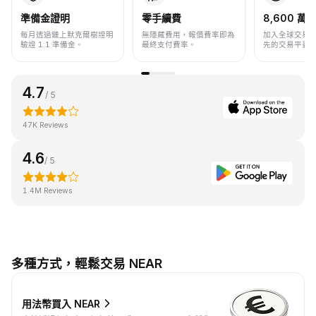
準備金證明
零手續費
8,600 萬+
每月透過鏈上默克爾樹證明
無隱藏費用，報價費率即為
加入全球交易
驗證 1:1 準備金。
最終支付費率。
先的交易平臺
4.7
/ 5
47K Reviews
4.6
/ 5
1.4M Reviews
多種方式，輕鬆交易 NEAR
用法幣買入 NEAR