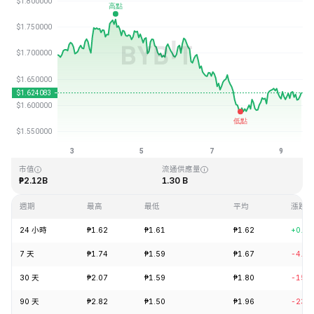
最近更新時間：2026-08-09 13:28 (GMT+0)
歷史最高價格
歷史最低價格
₱20.44
₱0.526762
市值
流通供應量
₱2.12B
1.30 B
週期
最高
最低
平均
漲跌
24 小時
₱1.62
₱1.61
₱1.62
+0.8
7 天
₱1.74
₱1.59
₱1.67
-4.4
30 天
₱2.07
₱1.59
₱1.80
-15.
90 天
₱2.82
₱1.50
₱1.96
-23.