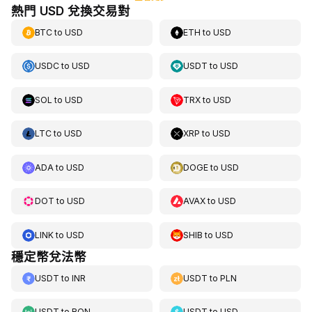
熱門 USD 兌換交易對
BTC
to
USD
ETH
to
USD
USDC
to
USD
USDT
to
USD
SOL
to
USD
TRX
to
USD
LTC
to
USD
XRP
to
USD
ADA
to
USD
DOGE
to
USD
DOT
to
USD
AVAX
to
USD
LINK
to
USD
SHIB
to
USD
穩定幣兌法幣
USDT
to
INR
USDT
to
PLN
USDT
to
RON
USDT
to
USD