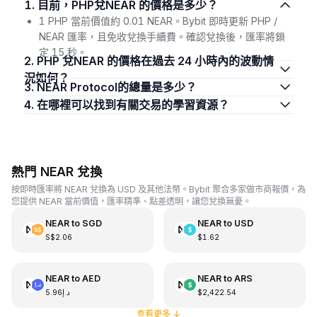
1. 目前，PHP兌NEAR 的價格是多少？
1 PHP 當前價值約 0.01 NEAR。Bybit 即時更新 PHP /
NEAR 匯率，且免收兌換手續費。確認兌換後，匯率將鎖
定 15 秒。
2. PHP 兌NEAR 的價格在過去 24 小時內的波動情
況如何？
3. NEAR Protocol的總量是多少？
4. 在哪裡可以找到有關交易的學習資源？
熱門 NEAR 兌換
按即時匯率將 NEAR 兌換為 USD 及其他法幣。Bybit 聚合多家做市商報價，為
您提供 NEAR 當前價值，匯率精準、點差透明，讓您兌換無憂。
NEAR
to
SGD
NEAR
to
USD
S$2.06
$1.62
NEAR
to
AED
NEAR
to
ARS
د.إ5.96
$2,422.54
查看更多
↓