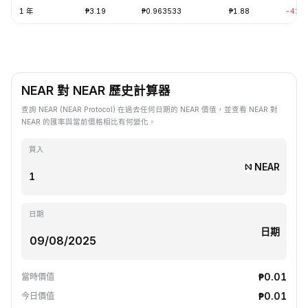
1 年
₱3.19
₱0.963533
₱1.88
-42.
NEAR 對 NEAR 歷史計算器
查詢 NEAR (NEAR Protocol) 在過去任何日期的 NEAR 價值，並查看 NEAR 對
NEAR 的匯率與當前價格相比有何變化。
買入
NEAR
日期
日期
₱0.01
當時價值
₱0.01
今日價值