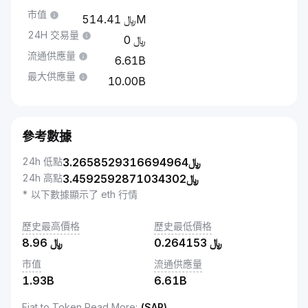
市值
514.41M
24H 交易量
0
流通供應量
6.61B
最大供應量
10.00B
參考數據
24h 低點
3.2658529316694964
﷼
24h 高點
3.4592592871034302
﷼
* 以下數據顯示了 eth 行情
歷史最高價格
歷史最低價格
8.96
﷼
0.264153
﷼
市值
流通供應量
1.93B
6.61B
Fiat to Token Read More
:
(SAR)