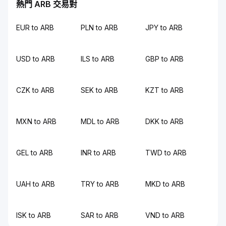
熱門 ARB 交易對
EUR to ARB
PLN to ARB
JPY to ARB
USD to ARB
ILS to ARB
GBP to ARB
CZK to ARB
SEK to ARB
KZT to ARB
MXN to ARB
MDL to ARB
DKK to ARB
GEL to ARB
INR to ARB
TWD to ARB
UAH to ARB
TRY to ARB
MKD to ARB
ISK to ARB
SAR to ARB
VND to ARB