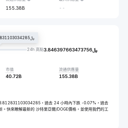
155.38B
--
最新成交價：﷼3.812831103034285
24h 高點
3.846397663473756
﷼
市值
流通供應量
40.72B
155.38B
3.812831103034285，過去 24 小時內下跌 -0.07%，過去
更新。快來瞭解最新的 沙特里亞爾/DOGE價格，並使用我們的工