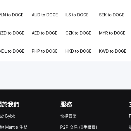
PLN to DOGE
AUD to DOGE
ILS to DOGE
SEK to DOGE
NZD to DOGE
AED to DOGE
CZK to DOGE
MYR to DOGE
MDL to DOGE
PHP to DOGE
HKD to DOGE
KWD to DOGE
關於我們
服務
於 Bybit
快捷買幣
遊 Mantle 生態
P2P 交易 (0手續費)