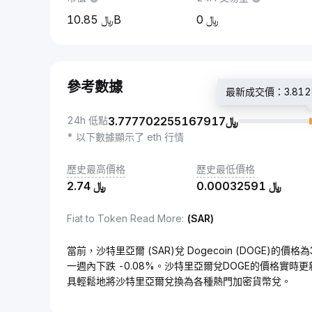
10.85B
0
參考數據
24h 低點
3.777702255167917
﷼
* 以下數據顯示了 eth 行情
歷史最高價格
歷史最低價格
2.74
﷼
0.00032591
﷼
Fiat to Token Read More
:
(SAR)
當前，沙特里亞爾 (SAR)兌 Dogecoin (DOGE)的價格為
一週內下跌 -0.08%。沙特里亞爾兌DOGE的價格實時
具輕鬆地將沙特里亞爾兌換為各種熱門加密貨幣兌。