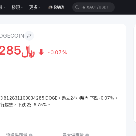
融
發現
更多
🔥
XAUT/USDT
GECOIN
285
﷼
-0.07%
3.812831103034285 DOGE，過去24小時內 下跌-0.07%，
行趨勢，下跌 為-6.75%。
流通供應量
最大供應量