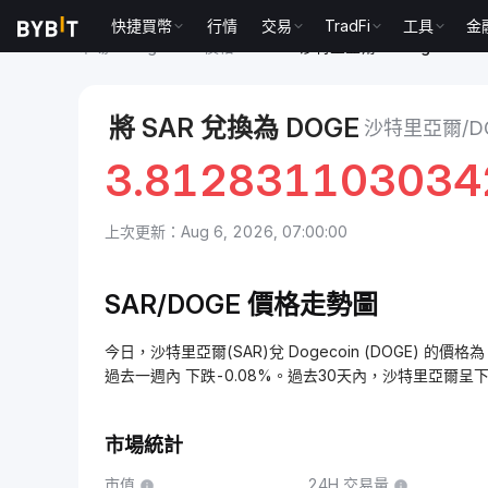
快捷買幣
行情
交易
TradFi
工具
金
市場
Dogecoin 價格 DOGE
沙特里亞爾 to Dogecoin
將 SAR 兌換為 DOGE
沙特里亞爾/DO
3.812831103034
上次更新：Aug 6, 2026, 07:00:00
SAR/DOGE 價格走勢圖
今日，沙特里亞爾(SAR)兌 Dogecoin (DOGE) 的價格為 
過去一週內 下跌-0.08%。過去30天內，沙特里亞爾呈下
市場統計
市值
24H 交易量