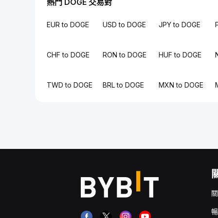
熱門 DOGE 交易對
EUR to DOGE
USD to DOGE
JPY to DOGE
CHF to DOGE
RON to DOGE
HUF to DOGE
TWD to DOGE
BRL to DOGE
MXN to DOGE
關
暢