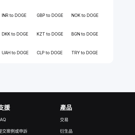
INR to DOGE
GBP to DOGE
NOK to DOGE
DKK to DOGE
KZT to DOGE
BGN to DOGE
UAH to DOGE
CLP to DOGE
TRY to DOGE
支援
產品
FAQ
交易
提交案例或申訴
衍生品