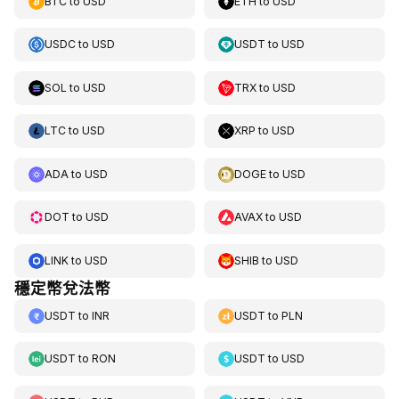
BTC
to
USD
ETH
to
USD
USDC
to
USD
USDT
to
USD
SOL
to
USD
TRX
to
USD
LTC
to
USD
XRP
to
USD
ADA
to
USD
DOGE
to
USD
DOT
to
USD
AVAX
to
USD
LINK
to
USD
SHIB
to
USD
穩定幣兌法幣
USDT
to
INR
USDT
to
PLN
USDT
to
RON
USDT
to
USD