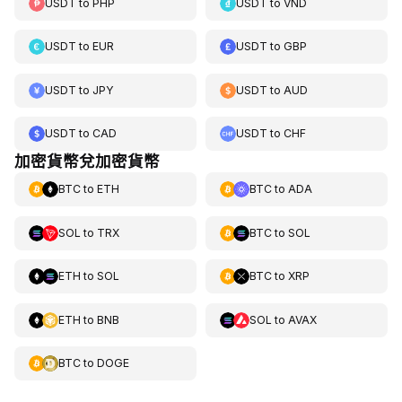
USDT
to
PHP
USDT
to
VND
USDT
to
EUR
USDT
to
GBP
USDT
to
JPY
USDT
to
AUD
USDT
to
CAD
USDT
to
CHF
加密貨幣兌加密貨幣
BTC
to
ETH
BTC
to
ADA
SOL
to
TRX
BTC
to
SOL
ETH
to
SOL
BTC
to
XRP
ETH
to
BNB
SOL
to
AVAX
BTC
to
DOGE