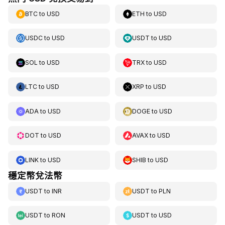
BTC
to
USD
ETH
to
USD
USDC
to
USD
USDT
to
USD
SOL
to
USD
TRX
to
USD
LTC
to
USD
XRP
to
USD
ADA
to
USD
DOGE
to
USD
DOT
to
USD
AVAX
to
USD
LINK
to
USD
SHIB
to
USD
穩定幣兌法幣
USDT
to
INR
USDT
to
PLN
USDT
to
RON
USDT
to
USD