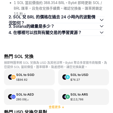
1 SOL 當前價值約 388.354 BRL。Bybit 即時更新 SOL /
BRL 匯率，且免收兌換手續費。確認兌換後，匯率將鎖定
15 秒。
2. SOL 兌 BRL 的價格在過去 24 小時內的波動情
況如何？
3. Solana的總量是多少？
4. 在哪裡可以找到有關交易的學習資源？
熱門 SOL 兌換
按即時匯率將 SOL 兌換為 USD 及其他法幣。Bybit 聚合多家做市商報價，為
您提供 SOL 當前價值，匯率精準、點差透明，讓您兌換無憂。
SOL
to
SGD
SOL
to
USD
S$96.82
$76.27
SOL
to
AED
SOL
to
ARS
د.إ280.09
$113,786
查看更多
↓
熱門 USD 兌換交易對