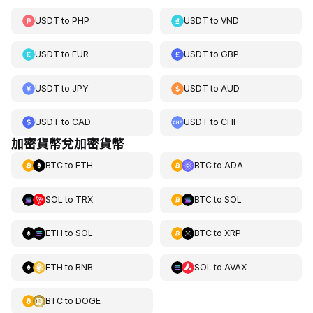
USDT
to
PHP
USDT
to
VND
USDT
to
EUR
USDT
to
GBP
USDT
to
JPY
USDT
to
AUD
USDT
to
CAD
USDT
to
CHF
加密貨幣兌加密貨幣
BTC
to
ETH
BTC
to
ADA
SOL
to
TRX
BTC
to
SOL
ETH
to
SOL
BTC
to
XRP
ETH
to
BNB
SOL
to
AVAX
BTC
to
DOGE