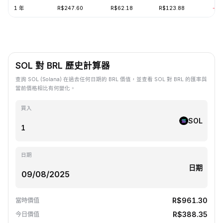
1 年
R$247.60
R$62.18
R$123.88
-57
SOL 對 BRL 歷史計算器
查詢 SOL (Solana) 在過去任何日期的 BRL 價值，並查看 SOL 對 BRL 的匯率與
當前價格相比有何變化。
買入
SOL
日期
日期
R$961.30
當時價值
R$388.35
今日價值