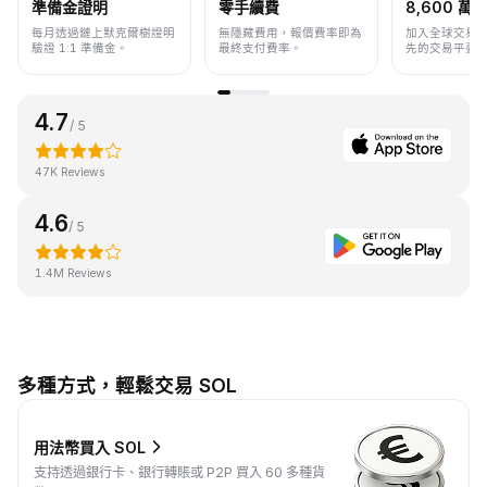
準備金證明
零手續費
8,600 萬+
每月透過鏈上默克爾樹證明
無隱藏費用，報價費率即為
加入全球交易
驗證 1:1 準備金。
最終支付費率。
先的交易平臺
4.7
/ 5
47K Reviews
4.6
/ 5
1.4M Reviews
多種方式，輕鬆交易 SOL
用法幣買入 SOL
支持透過銀行卡、銀行轉賬或 P2P 買入 60 多種貨