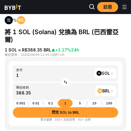
註冊
首頁
SOL to BRL
將 1 SOL (Solana) 兌換為 BRL (巴西雷亞
爾)
1 SOL ≈ R$388.35 BRL
▲
+1.17%
24h
最近更新
：
2026/08/09 12:45
(
GMT+0
)
支付
SOL
預估收到
BRL
0.001
0.01
0.1
1
5
10
100
閃兌 SOL to BRL
零手續費 · 350+ 加密貨幣 · 40+ 法幣