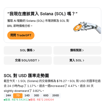
“我現在應該買入 Solana (SOL) 嗎？”
獲取 AI 驅動的 Solana (SOL) 市場洞察及 SOL 對
BRL 即時價格分析。
問問 TradeGPT
SOL 價格
價格預測
交易 SOL/USDT
買入 SOL
SOL 對 USD 匯率走勢圖
截至今天，1 SOL (Solana) 的交易價格為 $76.27。SOL 對 USD 的匯率在過
去 24 小時內up了 1.17%，過去一週increased了 4.47%，過去 30 天
slightly downward了 3.82%。
24H
7D
14D
30D
60D
200D
最高
:
R$
76.542412
最低
:
R$
72.268204