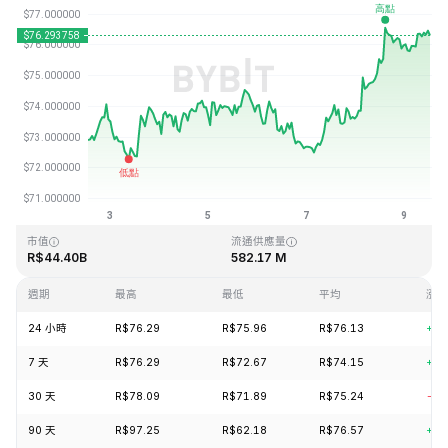
最近更新時間：2026-08-09 12:45 (GMT+0)
歷史最高價格
歷史最低價格
R$293.31
R$0.500801
市值
流通供應量
R$44.40B
582.17 M
週期
最高
最低
平均
漲跌
24 小時
R$76.29
R$75.96
R$76.13
+1.
7 天
R$76.29
R$72.67
R$74.15
+4.
30 天
R$78.09
R$71.89
R$75.24
-3.
90 天
R$97.25
R$62.18
R$76.57
+20