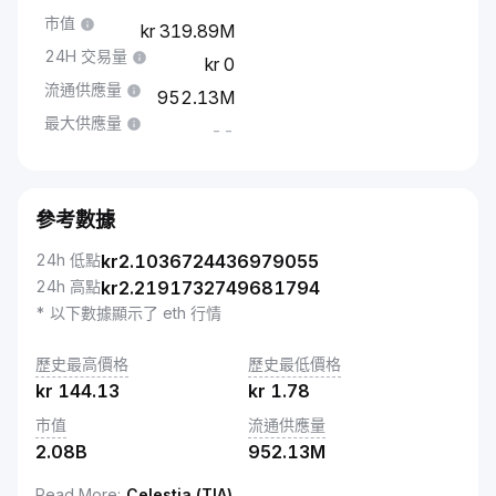
市值
319.89M
24H 交易量
0
流通供應量
952.13M
最大供應量
--
參考數據
24h 低點
kr
2.1036724436979055
24h 高點
kr
2.2191732749681794
* 以下數據顯示了 eth 行情
歷史最高價格
歷史最低價格
kr
144.13
kr
1.78
市值
流通供應量
2.08B
952.13M
Read More
:
Celestia (TIA)