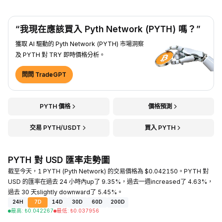
“我現在應該買入 Pyth Network (PYTH) 嗎？”
獲取 AI 驅動的 Pyth Network (PYTH) 市場洞察
及 PYTH 對 TRY 即時價格分析。
問問 TradeGPT
PYTH 價格
價格預測
交易 PYTH/USDT
買入 PYTH
PYTH 對 USD 匯率走勢圖
截至今天，1 PYTH (Pyth Network) 的交易價格為 $0.042150。PYTH 對
USD 的匯率在過去 24 小時內up了 9.35%，過去一週increased了 4.63%，
過去 30 天slightly downward了 5.45%。
24H
7D
14D
30D
60D
200D
最高
:
₺
0.042267
最低
:
₺
0.037956