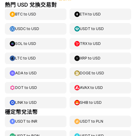
熱門 USD 兌換交易對
BTC
to
USD
ETH
to
USD
USDC
to
USD
USDT
to
USD
SOL
to
USD
TRX
to
USD
LTC
to
USD
XRP
to
USD
ADA
to
USD
DOGE
to
USD
DOT
to
USD
AVAX
to
USD
LINK
to
USD
SHIB
to
USD
穩定幣兌法幣
USDT
to
INR
USDT
to
PLN
USDT
to
RON
USDT
to
USD