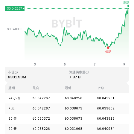
最近更新時間：2026-08-09 06:51 (GMT+0)
歷史最高價格
歷史最低價格
₺1.20
₺0.029535
市值
流通供應量
₺331.99M
7.87 B
週期
最高
最低
平均
漲
24 小時
₺0.042267
₺0.040256
₺0.041261
+9
7 天
₺0.042267
₺0.038073
₺0.039602
+4
30 天
₺0.050372
₺0.038073
₺0.043915
-5
90 天
₺0.058226
₺0.031068
₺0.040934
+3