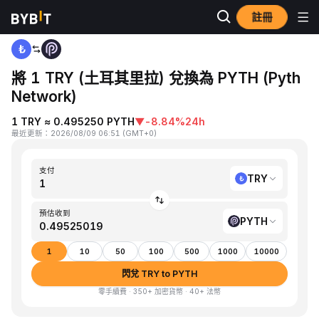
註冊
首頁
TRY to PYTH
將 1 TRY (土耳其里拉) 兌換為 PYTH (Pyth
Network)
1 TRY ≈ 0.495250 PYTH
▼
-8.84%
24h
最近更新
：
2026/08/09 06:51
(
GMT+0
)
支付
TRY
預估收到
PYTH
1
10
50
100
500
1000
10000
閃兌 TRY to PYTH
零手續費 · 350+ 加密貨幣 · 40+ 法幣