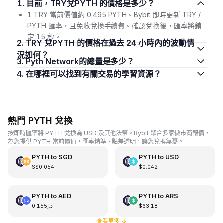
1. 目前，TRY兌PYTH 的價格是多少？
1 TRY 當前價值約 0.495 PYTH。Bybit 即時更新 TRY /
PYTH 匯率，且免收兌換手續費。確認兌換後，匯率將鎖
定 15 秒。
2. TRY 兌PYTH 的價格在過去 24 小時內的波動情
況如何？
3. Pyth Network的總量是多少？
4. 在哪裡可以找到有關交易的學習資源？
熱門 PYTH 兌換
按即時匯率將 PYTH 兌換為 USD 及其他法幣。Bybit 聚合多家做市商報價，
為您提供 PYTH 當前價值，匯率精準、點差透明，讓您兌換無憂。
PYTH
to
SGD
PYTH
to
USD
S$0.054
$0.042
PYTH
to
AED
PYTH
to
ARS
د.إ0.155
$63.18
查看更多
↓