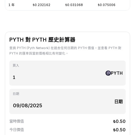
1 年
₺0.232162
₺0.031068
₺0.075006
-6
PYTH 對 PYTH 歷史計算器
查詢 PYTH (Pyth Network) 在過去任何日期的 PYTH 價值，並查看 PYTH 對
PYTH 的匯率與當前價格相比有何變化。
買入
PYTH
日期
日期
₺0.50
當時價值
₺0.50
今日價值