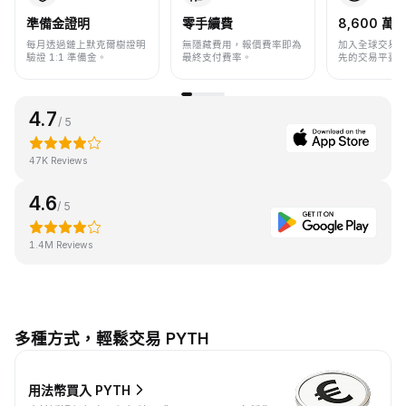
準備金證明
零手續費
8,600 萬+
每月透過鏈上默克爾樹證明
無隱藏費用，報價費率即為
加入全球交易
驗證 1:1 準備金。
最終支付費率。
先的交易平臺
4.7
/ 5
47K Reviews
4.6
/ 5
1.4M Reviews
多種方式，輕鬆交易 PYTH
用法幣買入 PYTH