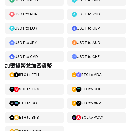
USDT
to
PHP
USDT
to
VND
USDT
to
EUR
USDT
to
GBP
USDT
to
JPY
USDT
to
AUD
USDT
to
CAD
USDT
to
CHF
加密貨幣兌加密貨幣
BTC
to
ETH
BTC
to
ADA
SOL
to
TRX
BTC
to
SOL
ETH
to
SOL
BTC
to
XRP
ETH
to
BNB
SOL
to
AVAX