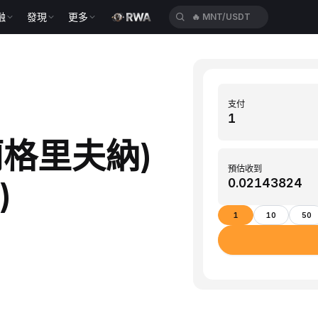
融
發現
更多
🔥
MNT/USDT
支付
克蘭格里夫納)
預估收到
)
1
10
50