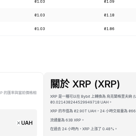
₴1.03
₴1.09
₴1.03
₴1.18
₴1.03
₴1.86
關於 XRP (XRP)
 XRP 的匯率與當前價格相
XRP 是一種可以在 Bybit 上轉換為 烏克蘭格里夫納 (
₴0.021438244529949718 UAH。
XRP 的市值為 ₴2.90T UAH，24 小時交易量為 ₴66
流通量為 63B XRP。
UAH
在過去 24 小時內，XRP 上漲了 0.48%。