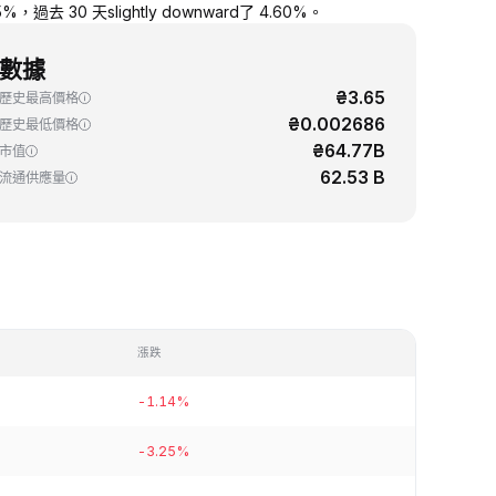
去 30 天slightly downward了 4.60%。
數據
₴3.65
歷史最高價格
₴0.002686
歷史最低價格
₴64.77B
市值
62.53 B
流通供應量
漲跌
-1.14%
-3.25%