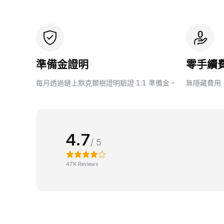
準備金證明
零手續
每月透過鏈上默克爾樹證明驗證 1:1 準備金。
無隱藏費用
4.7
/ 5
47K Reviews