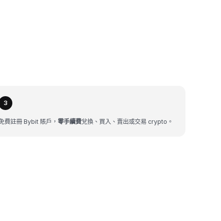
3
免費註冊 Bybit 賬戶，
零手續費
兌換、買入、賣出或交易 crypto。