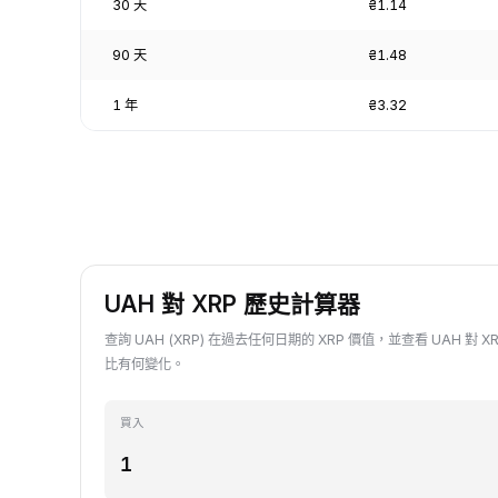
30 天
₴1.14
90 天
₴1.48
1 年
₴3.32
UAH 對 XRP 歷史計算器
查詢 UAH (XRP) 在過去任何日期的 XRP 價值，並查看 UAH 對
比有何變化。
買入