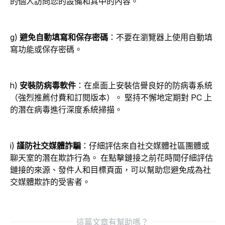
的個人訪問您的設備和其中的內容。
g) 
避免自動填寫和保存密碼
：不要在瀏覽器上使用自動填
寫功能或保存密碼。
h) 
安裝防病毒軟件
：在桌面上安裝信譽良好的防病毒系統
（強烈推薦付費和訂閱版本）。 堅持不懈地定期對 PC 上
的潛在病毒進行深度系統掃描。
i) 
謹防社交媒體詐騙
：仔細評估來自社交媒體社區團體或
聊天室的潛在欺詐行為。 在點擊鏈接之前花時間仔細評估
鏈接的來源、發件人和目標頁面，可以幫助您避免成為社
交媒體欺詐的受害者。
這篇文章有幫助嗎？