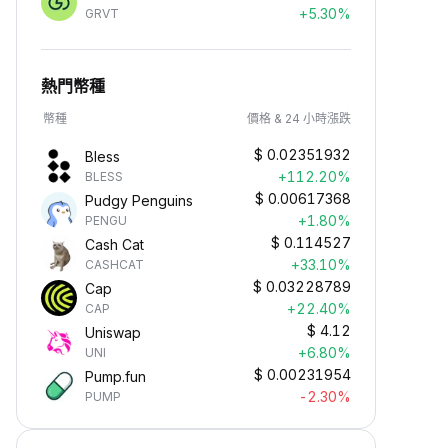
+5.30%
GRVT
熱門幣種
幣種
價格 & 24 小時漲跌
$
0.02351932
Bless
+112.20%
BLESS
$
0.00617368
Pudgy Penguins
+1.80%
PENGU
$
0.114527
Cash Cat
+33.10%
CASHCAT
$
0.03228789
Cap
+22.40%
CAP
$
4.12
Uniswap
+6.80%
UNI
$
0.00231954
Pump.fun
-2.30%
PUMP