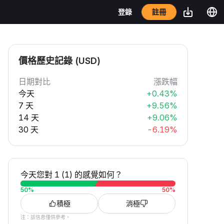
註冊
登錄
價格歷史記錄 (USD)
日期對比
漲跌幅
今天
+0.43%
7 天
+9.56%
14 天
+9.06%
30 天
-6.19%
今天您對 1 (1) 的感覺如何？
50
%
50
%
積極
消極
注：該信息僅供參考。