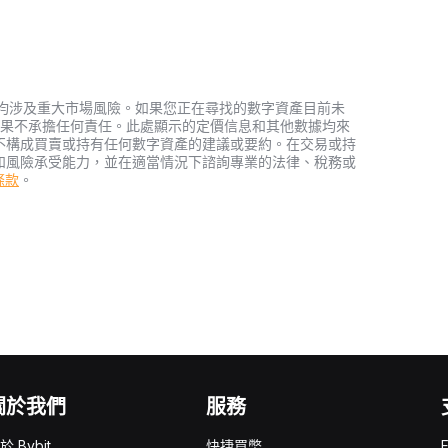
資產，均涉及重大市場風險。如果您正在尋找的數字資產目前未
何投資結果不承擔任何責任。此處顯示的定價信息和其他數據均來
不構成買賣或持有任何數字資產的建議或要約。在交易或持
和風險承受能力，並在適當情況下諮詢專業的法律、稅務或
務條款
。
關於我們
服務
於 Bybit
快捷買幣