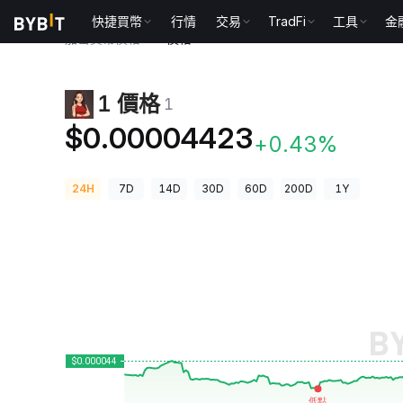
快捷買幣
行情
交易
TradFi
工具
金
加密貨幣價格
1 價格 1
1 價格
1
$0.00004423
+0.43%
24H
7D
14D
30D
60D
200D
1Y