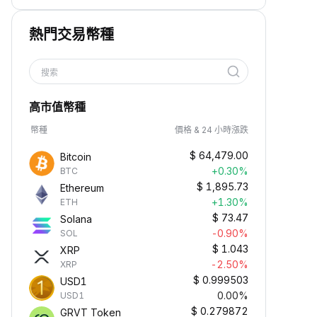
熱門交易幣種
搜索
高市值幣種
幣種
價格 & 24 小時漲跌
$
64,479.00
Bitcoin
+0.30%
BTC
$
1,895.73
Ethereum
+1.30%
ETH
$
73.47
Solana
-0.90%
SOL
$
1.043
XRP
-2.50%
XRP
$
0.999503
USD1
0.00%
USD1
$
0.279872
GRVT Token