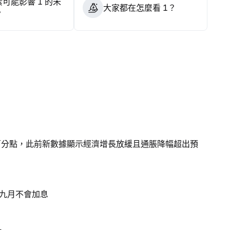
可能影響 1 的未
大家都在怎麼看 1？
？
個百分點，此前新數據顯示經濟增長放緩且通脹降幅超出預
九月不會加息