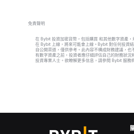
免責聲明
在 Bybit 投資加密貨幣，包括購買 和其他數字
在 Bybit 上線，將來可能會上線。Bybit 對任
自公開渠道，僅供參考。此內容不構成財務建議，也
有數字資產之前，投資者應仔細評估自己的財務狀況
投資專業人士。欲瞭解更多信息，請參閱 Bybit 服務