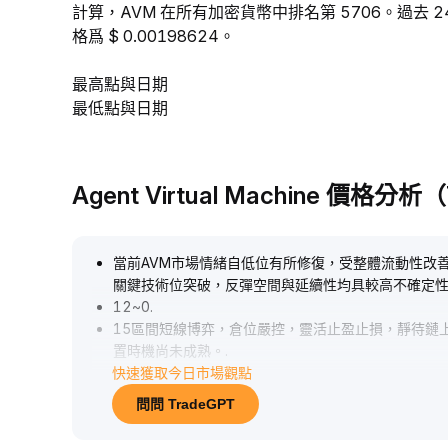
計算，AVM 在所有加密貨幣中排名第 5706。過去 24
格爲 $ 0.00198624。
最高點與日期
最低點與日期
Agent Virtual Machine 價格分
當前AVM市場情緒自低位有所修復，受整體流動性改
關鍵技術位突破，反彈空間與延續性均具較高不確定性
12~0
.
15區間短線博弈，倉位嚴控，靈活止盈止損，靜待鏈
置時機尚未成熟。
.
快速獲取今日市場觀點
問問 TradeGPT