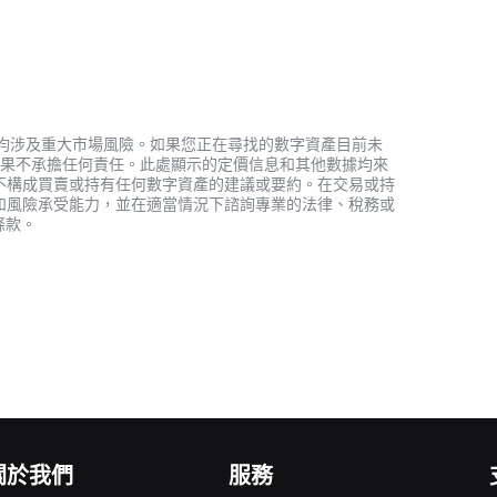
資產，均涉及重大市場風險。如果您正在尋找的數字資產目前未
何投資結果不承擔任何責任。此處顯示的定價信息和其他數據均來
不構成買賣或持有任何數字資產的建議或要約。在交易或持
和風險承受能力，並在適當情況下諮詢專業的法律、稅務或
條款。
關於我們
服務