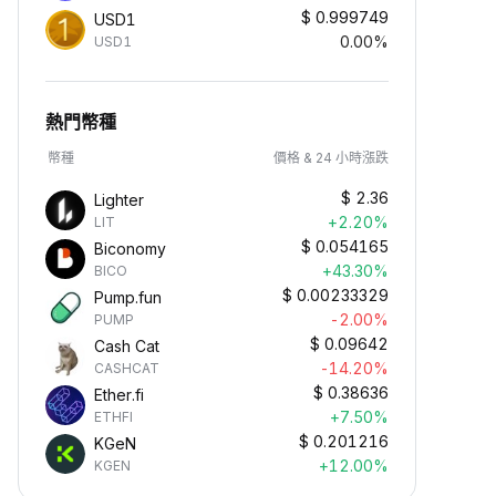
$
0.999749
USD1
0.00%
USD1
熱門幣種
幣種
價格 & 24 小時漲跌
$
2.36
Lighter
+2.20%
LIT
$
0.054165
Biconomy
+43.30%
BICO
$
0.00233329
Pump.fun
-2.00%
PUMP
$
0.09642
Cash Cat
-14.20%
CASHCAT
$
0.38636
Ether.fi
+7.50%
ETHFI
$
0.201216
KGeN
+12.00%
KGEN