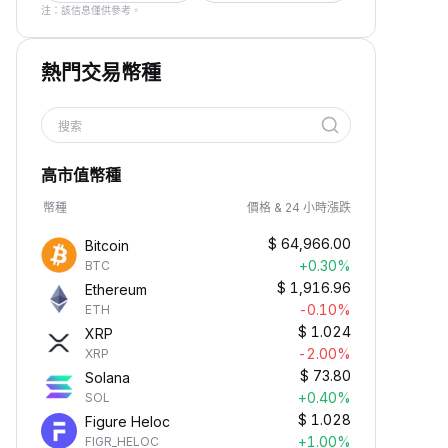
注：該信息僅供參考。
熱門交易幣種
搜索
高市值幣種
幣種
價格 & 24 小時漲跌
$
64,966.00
Bitcoin
+0.30%
BTC
$
1,916.96
Ethereum
-0.10%
ETH
$
1.024
XRP
-2.00%
XRP
$
73.80
Solana
+0.40%
SOL
$
1.028
Figure Heloc
+1.00%
FIGR_HELOC