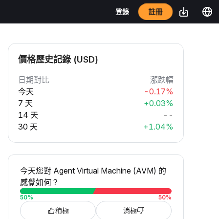
註冊
登錄
價格歷史記錄 (USD)
日期對比
漲跌幅
今天
-0.17%
7 天
+0.03%
14 天
--
30 天
+1.04%
今天您對 Agent Virtual Machine (AVM) 的
感覺如何？
50
%
50
%
積極
消極