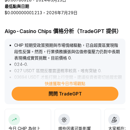
最低點與日期
$0.000000001213，2026年7月29日
Algo-Casino Chips 價格分析（TradeGPT 提供）
CHIP 短期受政策預期與市場情緒驅動，已自超賣區實現階
段性反彈。然而，行業債務擴張與估值修復壓力仍對中長期
表現構成實質挑戰。目前價格 0
.
024–0
.
027 USDT 區間反覆震盪概率較高，唯有突破 0
.
03694 USDT 才能打開上行空間。建議投資者密切追蹤宏觀
流動性及行業融資進展，嚴格控制倉位，防範估值回調風
快速獲取今日市場觀點
險。
.
問問 TradeGPT
今日 CHIP 為何上
哪些因素可能影響
大家都在怎