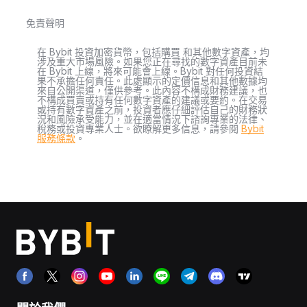
免責聲明
在 Bybit 投資加密貨幣，包括購買 和其他數字資產，均
涉及重大市場風險。如果您正在尋找的數字資產目前未
在 Bybit 上線，將來可能會上線。Bybit 對任何投資結
果不承擔任何責任。此處顯示的定價信息和其他數據均
來自公開渠道，僅供參考。此內容不構成財務建議，也
不構成買賣或持有任何數字資產的建議或要約。在交易
或持有數字資產之前，投資者應仔細評估自己的財務狀
況和風險承受能力，並在適當情況下諮詢專業的法律、
稅務或投資專業人士。欲瞭解更多信息，請參閱
Bybit
服務條款
。