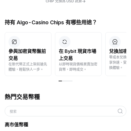
→
CHIP 兌換爲 USD 試算
持有 Algo-Casino Chips 有哪些用途？
參與加密貨幣盤前
在 Bybit 現貨市場
兌換加密
零成本兌換加
交易
上交易
享快速、安全
在新代幣正式上架前搶先
以即時現貨價格買賣加密
換體驗。
體驗，輕鬆快人一步。
貨幣，即時成交。
熱門交易幣種
搜索
高市值幣種