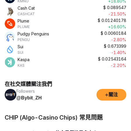
+18.80%
KMNO
$
0.089547
Cash Cat
-21.50%
CASHCAT
$
0.01240178
Plume
+16.60%
PLUME
$
0.0060184
Pudgy Penguins
-2.80%
PENGU
$
0.673399
Sui
-1.40%
SUI
$
0.02543164
Kaspa
-2.20%
KAS
在社交媒體關注我們
Followers
+
關注
@Bybit_ZH
CHIP (Algo-Casino Chips) 常見問題