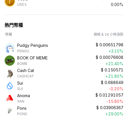
0.00%
USD1
熱門幣種
幣種
價格 & 24 小時漲跌
$
0.00651798
Pudgy Penguins
+3.10%
PENGU
$
0.00076608
BOOK OF MEME
+21.40%
BOME
$
0.150571
Cash Cat
+21.80%
CASHCAT
$
0.688649
Sui
-0.20%
SUI
$
0.01291057
Anoma
-15.80%
XAN
$
0.03906367
Pons
+29.00%
PONS