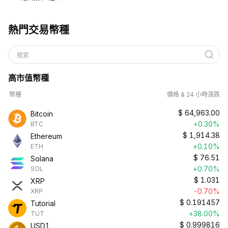
熱門交易幣種
搜索
高市值幣種
幣種
價格 & 24 小時漲跌
$
64,963.00
Bitcoin
+0.30%
BTC
$
1,914.38
Ethereum
+0.10%
ETH
$
76.51
Solana
+0.70%
SOL
$
1.031
XRP
-0.70%
XRP
$
0.191457
Tutorial
+38.00%
TUT
$
0.999816
USD1