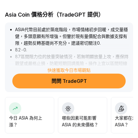
Asia Coin 價格分析（TradeGPT 提供）
ASIA代幣目前處於築底階段，市場情緒初步回暖，成交量穩
健，多頭意願有所增強。但鑒於現有量價配合與數據支撐有
限，趨勢反轉基礎尚不充分。建議密切關注0
.
82-0
.
87區間阻力位的放量突破情況，若無明顯放量上攻，應保持
觀望或嚴格止損，防範短期回調風險。操作上宜以區間短線
為主，避免追高。
快速獲取今日市場觀點
.
問問 TradeGPT
今日 ASIA 為何上
哪些因素可能影響
大家都在怎
漲？
ASIA 的未來價格？
ASIA？