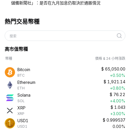
儲備新聞社」：是否在九月加息仍取決於通脹情況
熱門交易幣種
搜索
高市值幣種
幣種
價格 & 24 小時漲跌
$
65,050.00
Bitcoin
+0.50%
BTC
$
1,921.14
Ethereum
+0.80%
ETH
$
76.22
Solana
+4.00%
SOL
$
1.043
XRP
+3.00%
XRP
$
0.999537
USD1
0.00%
USD1