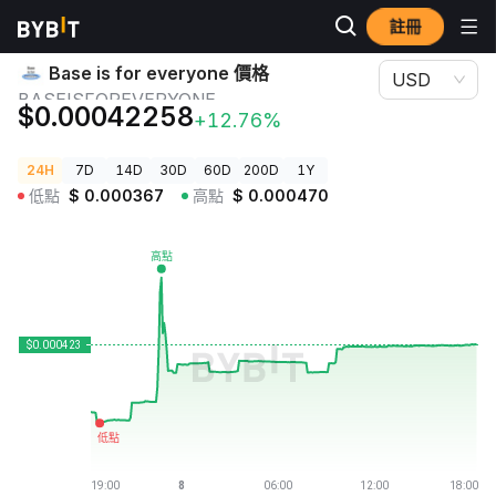
註冊
加密貨幣價格
Base is for everyone 價格 BASEISFOREVERYONE
Base is for everyone 價格
USD
BASEISFOREVERYONE
$0.00042258
+12.76%
24H
7D
14D
30D
60D
200D
1Y
低點
$
0.000367
高點
$
0.000470