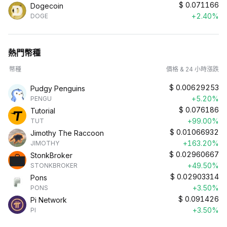
$
0.071166
Dogecoin
+2.40%
DOGE
熱門幣種
幣種
價格 & 24 小時漲跌
$
0.00629253
Pudgy Penguins
+5.20%
PENGU
$
0.076186
Tutorial
+99.00%
TUT
$
0.01066932
Jimothy The Raccoon
+163.20%
JIMOTHY
$
0.02960667
StonkBroker
+49.50%
STONKBROKER
$
0.02903314
Pons
+3.50%
PONS
$
0.091426
Pi Network
+3.50%
PI