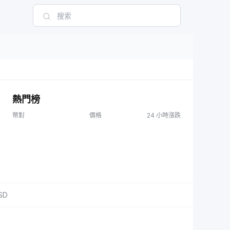
熱門榜
幣對
價格
24 小時漲跌
SD