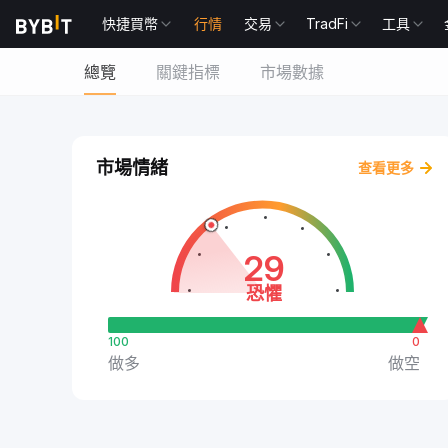
快捷買幣
行情
交易
TradFi
工具
總覽
關鍵指標
市場數據
市場情緒
查看更多
29
恐懼
100
0
做多
做空