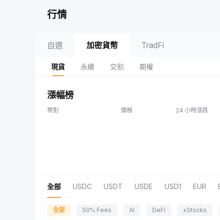
行情
自選
加密貨幣
TradFi
現貨
永續
交割
期權
漲幅榜
幣對
價格
24 小時漲跌
全部
USDC
USDT
USDE
USD1
EUR
全部
50% Fees
AI
DeFi
xStocks