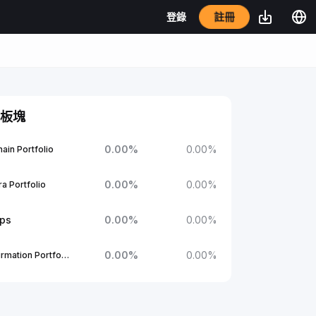
註冊
登錄
板塊
0.00
%
0.00
%
ain Portfolio
0.00
%
0.00
%
a Portfolio
ups
0.00
%
0.00
%
0.00
%
0.00
%
1Confirmation Portfolio