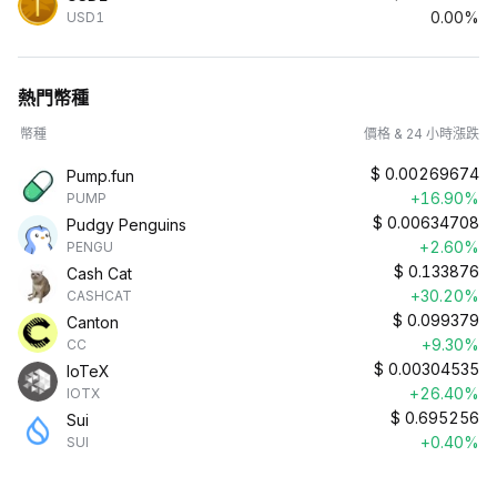
0.00%
USD1
熱門幣種
幣種
價格 & 24 小時漲跌
$
0.00269674
Pump.fun
+16.90%
PUMP
$
0.00634708
Pudgy Penguins
+2.60%
PENGU
$
0.133876
Cash Cat
+30.20%
CASHCAT
$
0.099379
Canton
+9.30%
CC
$
0.00304535
IoTeX
+26.40%
IOTX
$
0.695256
Sui
+0.40%
SUI