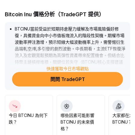
Bitcoin Inu 價格分析（TradeGPT 提供）
BTCINU當前受益於短期持倉壓力緩解及市場風險偏好修
復，具備資金向中小市值板塊流入的階段性契機。期權市場
波動率押注激增，預示短線大幅波動機率上升，需警惕衍生
品端軋空/軋多引發的劇烈波動。中長期看，主流ETF恢復淨
流入及宏觀寬鬆預期為高彈性資產帶來配置機會。但結合比
特幣主鏈槓桿堆積，關鍵位若失守（BTCINU核心支撐建議
關注0
.
快速獲取今日市場觀點
058~0
.
問問 TradeGPT
062美元），或將引發流動性踩踏。策略建議：短線順勢參
與，嚴控止損位；中長期配置宜圍繞市場整體風險釋放節奏
穩步建倉。
.
今日 BTCINU 為何下
哪些因素可能影響
大家都在怎
跌？
BTCINU 的未來價
BTCINU？
格？