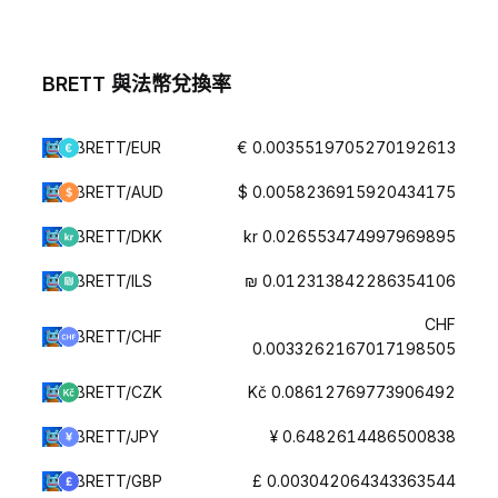
BRETT 與法幣兌換率
BRETT/EUR
€ 0.0035519705270192613
BRETT/AUD
$ 0.0058236915920434175
BRETT/DKK
kr 0.026553474997969895
BRETT/ILS
₪ 0.012313842286354106
CHF
BRETT/CHF
0.0033262167017198505
BRETT/CZK
Kč 0.08612769773906492
BRETT/JPY
¥ 0.6482614486500838
BRETT/GBP
£ 0.003042064343363544