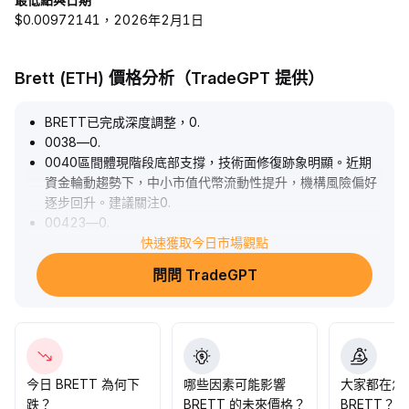
$0.00972141，2026年2月1日
Brett (ETH) 價格分析（TradeGPT 提供）
BRETT已完成深度調整，0
.
0038—0
.
0040區間體現階段底部支撐，技術面修復跡象明顯。近期
資金輪動趨勢下，中小市值代幣流動性提升，機構風險偏好
逐步回升。建議關注0
.
00423—0
.
00430首要阻力區突破情況，若量能持續放大，短線有望實
快速獲取今日市場觀點
現階段性反彈，但需防守0
.
問問 TradeGPT
00380下方風險，保持動態倉位管理。
.
今日 BRETT 為何下
哪些因素可能影響
大家都在怎
跌？
BRETT 的未來價格？
BRETT？