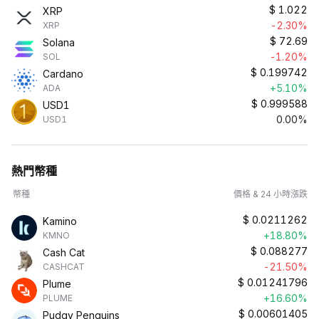
$
1.022
XRP
-2.30%
XRP
$
72.69
Solana
-1.20%
SOL
$
0.199742
Cardano
+5.10%
ADA
$
0.999588
USD1
0.00%
USD1
熱門幣種
幣種
價格 & 24 小時漲跌
$
0.0211262
Kamino
+18.80%
KMNO
$
0.088277
Cash Cat
-21.50%
CASHCAT
$
0.01241796
Plume
+16.60%
PLUME
$
0.00601405
Pudgy Penguins