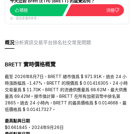
今天您對 Brett (ETH) (BRETT) 的感覺如何？
積極
消極
注：該信息僅供參考。
概況
分析
資訊
交易平台
排名
社交
常見問題
BRETT 實時價格概覽
截至 2026年8月7日，BRETT 總市值爲 $ 971.91K，過去 24 小
時漲跌幅爲 -1.47%。BRETT 的現價爲 $ 0.01416305，24 小時
交易量爲 $ 11.70K。BRETT 的流通供應量爲 68.62M，最大供應
量爲 69.42M。按市值計算，BRETT 在所有加密貨幣中排名第
2865。過去 24 小時內，BRETT 的最高價格爲 $ 0.014668，最
低價格爲 $ 0.01417327。
最高點與日期
$0.661845，2024年9月26日
最低點與日期