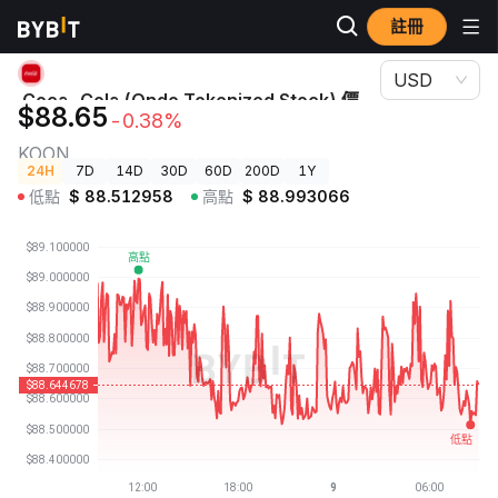
註冊
加密貨幣價格
Coca-Cola (Ondo Tokenized Stock) 價格 KOON
USD
Coca-Cola (Ondo Tokenized Stock) 價
$88.65
-0.38%
格
KOON
24H
7D
14D
30D
60D
200D
1Y
低點
$
88.512958
高點
$
88.993066