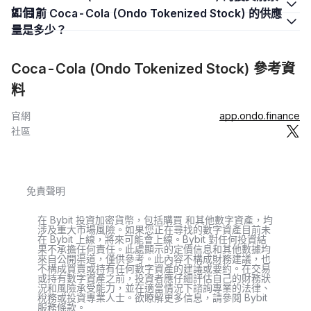
如何？
8. 目前 Coca-Cola (Ondo Tokenized Stock) 的供應
量是多少？
Coca-Cola (Ondo Tokenized Stock) 參考資
料
官網
app.ondo.finance
社區
免責聲明
在 Bybit 投資加密貨幣，包括購買 和其他數字資產，均
涉及重大市場風險。如果您正在尋找的數字資產目前未
在 Bybit 上線，將來可能會上線。Bybit 對任何投資結
果不承擔任何責任。此處顯示的定價信息和其他數據均
來自公開渠道，僅供參考。此內容不構成財務建議，也
不構成買賣或持有任何數字資產的建議或要約。在交易
或持有數字資產之前，投資者應仔細評估自己的財務狀
況和風險承受能力，並在適當情況下諮詢專業的法律、
稅務或投資專業人士。欲瞭解更多信息，請參閱 Bybit
服務條款。