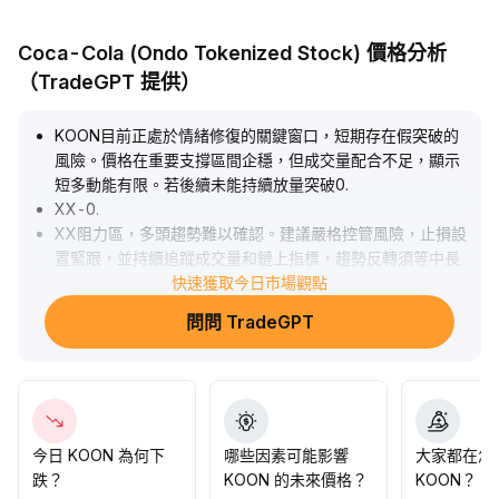
Coca-Cola (Ondo Tokenized Stock) 價格分析
（TradeGPT 提供）
KOON目前正處於情緒修復的關鍵窗口，短期存在假突破的
風險。價格在重要支撐區間企穩，但成交量配合不足，顯示
短多動能有限。若後續未能持續放量突破0
.
XX-0
.
XX阻力區，多頭趨勢難以確認。建議嚴格控管風險，止損設
置緊跟，並持續追蹤成交量和鏈上指標，趨勢反轉須等中長
期信號明確後再加碼，切勿追漲殺跌。
快速獲取今日市場觀點
.
問問 TradeGPT
今日 KOON 為何下
哪些因素可能影響
大家都在怎
跌？
KOON 的未來價格？
KOON？