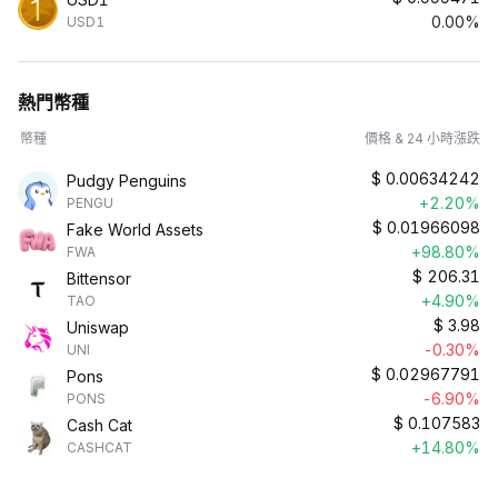
0.00%
USD1
熱門幣種
幣種
價格 & 24 小時漲跌
$
0.00634242
Pudgy Penguins
+2.20%
PENGU
$
0.01966098
Fake World Assets
+98.80%
FWA
$
206.31
Bittensor
+4.90%
TAO
$
3.98
Uniswap
-0.30%
UNI
$
0.02967791
Pons
-6.90%
PONS
$
0.107583
Cash Cat
+14.80%
CASHCAT