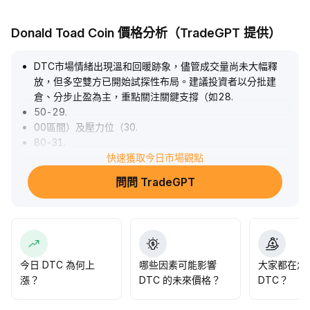
Donald Toad Coin 價格分析（TradeGPT 提供）
DTC市場情緒出現溫和回暖跡象，儘管成交量尚未大幅釋
放，但多空雙方已開始試探性布局。建議投資者以分批建
倉、分步止盈為主，重點關注關鍵支撐（如28
.
50-29
.
00區間）及壓力位（30
.
80-31
.
50區間）的成交放量，穩健把控倉位及止損，警惕短期情緒
快速獲取今日市場觀點
反轉引發的回撤風險。整體策略仍以審慎防禦為主，待趨勢
問問 TradeGPT
確認後再行加碼。
.
今日 DTC 為何上
哪些因素可能影響
大家都在怎
漲？
DTC 的未來價格？
DTC？