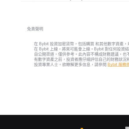
免責聲明
在 Bybit 投資加密貨幣，包括購買 和其他數字
在 Bybit 上線，將來可能會上線。Bybit 對任
自公開渠道，僅供參考。此內容不構成財務建議，也
有數字資產之前，投資者應仔細評估自己的財務狀況
投資專業人士。欲瞭解更多信息，請參閱
Bybit 服