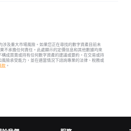
資產，均涉及重大市場風險。如果您正在尋找的數字資產目前未
何投資結果不承擔任何責任。此處顯示的定價信息和其他數據均來
不構成買賣或持有任何數字資產的建議或要約。在交易或持
和風險承受能力，並在適當情況下諮詢專業的法律、稅務或
務條款
。