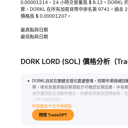
0.00001214，24 小時交易量爲 $ 8.12。DOR
算，DORKL 在所有加密貨幣中排名第 9741。過去 24
價格爲 $ 0.00001207。
最高點與日期
最低點與日期
DORK LORD (SOL) 價格分析（Tr
DORKL目前在關鍵支撐位震盪整理，短期市場情緒回
察，唯有放量突破前期高點方可確認反彈延續。中長期
成交量搭配及流動性變化，防範假突破及回調風險。
心等待趨勢明朗。
.
快速獲取今日市場觀點
問問 TradeGPT