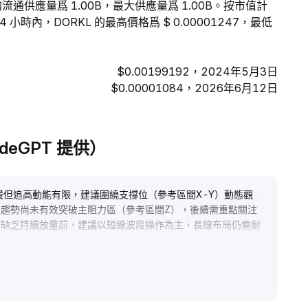
KL 的流通供應量爲 1.00B，最大供應量爲 1.00B。按市值計
 小時內，DORKL 的最高價格爲 $ 0.00001247，最低
$0.00199192，2024年5月3日
$0.00001084，2026年6月12日
adeGPT 提供）
暖但追高動能有限，建議圍繞支撐位（參考區間X-Y）動態觀
趨勢尚未有效突破主阻力區（參考區間Z），後續需重點關注
在缺乏持續放量前，建議以短線波段操作為主，長線布局仍需耐