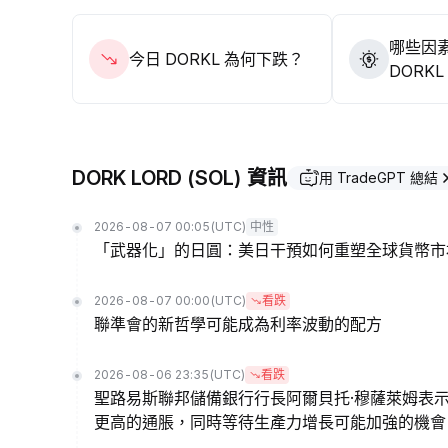
哪些因
今日 DORKL 為何下跌？
DORK
DORK LORD (SOL) 資訊
用 TradeGPT 總結
2026-08-07 00:05
(UTC)
中性
「武器化」的日圓：美日干預如何重塑全球貨幣市
2026-08-07 00:00
(UTC)
看跌
聯準會的新哲學可能成為利率波動的配方
2026-08-06 23:35
(UTC)
看跌
聖路易斯聯邦儲備銀行行長阿爾貝托·穆薩萊姆表
更高的通脹，同時等待生產力增長可能加強的機會