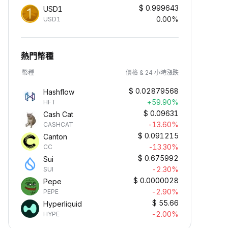
$
0.999643
USD1
0.00%
USD1
熱門幣種
幣種
價格 & 24 小時漲跌
$
0.02879568
Hashflow
+59.90%
HFT
$
0.09631
Cash Cat
-13.60%
CASHCAT
$
0.091215
Canton
-13.30%
CC
$
0.675992
Sui
-2.30%
SUI
$
0.0000028
Pepe
-2.90%
PEPE
$
55.66
Hyperliquid
-2.00%
HYPE