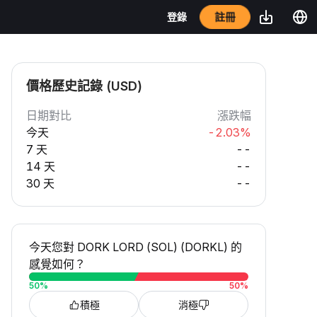
註冊
登錄
價格歷史記錄 (USD)
日期對比
漲跌幅
今天
-2.03%
7 天
--
14 天
--
30 天
--
今天您對 DORK LORD (SOL) (DORKL) 的
感覺如何？
50
%
50
%
積極
消極