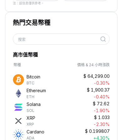
注：該信息僅供參考。
熱門交易幣種
搜索
高市值幣種
幣種
價格 & 24 小時漲跌
$
64,299.00
Bitcoin
-0.30%
BTC
$
1,900.37
Ethereum
-0.40%
ETH
$
72.62
Solana
-1.90%
SOL
$
1.033
XRP
-2.30%
XRP
$
0.199807
Cardano
+4.30%
ADA