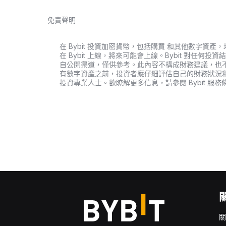
免責聲明
在 Bybit 投資加密貨幣，包括購買 和其他數字
在 Bybit 上線，將來可能會上線。Bybit 對任
自公開渠道，僅供參考。此內容不構成財務建議，也
有數字資產之前，投資者應仔細評估自己的財務狀況
投資專業人士。欲瞭解更多信息，請參閱 Bybit 服務
關