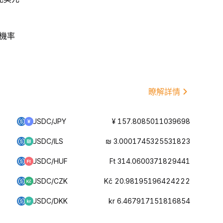
機率
瞭解詳情
USDC/JPY
¥ 157.8085011039698
USDC/ILS
₪ 3.0001745325531823
USDC/HUF
Ft 314.0600371829441
USDC/CZK
Kč 20.98195196424222
USDC/DKK
kr 6.467917151816854