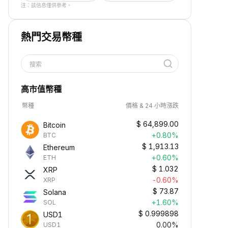
注：該信息僅供參考。
熱門交易幣種
搜索
高市值幣種
幣種
價格 & 24 小時漲跌
$
64,899.00
Bitcoin
+0.80%
BTC
$
1,913.13
Ethereum
+0.60%
ETH
$
1.032
XRP
-0.60%
XRP
$
73.87
Solana
+1.60%
SOL
$
0.999898
USD1
0.00%
USD1