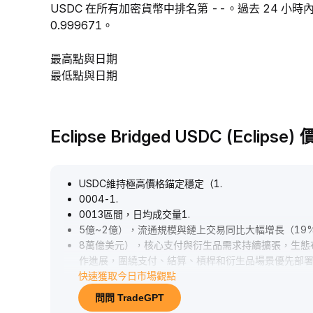
USDC 在所有加密貨幣中排名第 --。過去 24 小時內
0.999671。
最高點與日期
最低點與日期
Eclipse Bridged USDC (Ecli
USDC維持極高價格錨定穩定（1
.
0004-1
.
0013區間，日均成交量1
.
5億~2億），流通規模與鏈上交易同比大幅增長（19%至
8萬億美元），核心支付與衍生品需求持續擴張，生態
作進展，圍繞支付、結算、槓桿和衍生品場景優先部
快速獲取今日市場觀點
問問 TradeGPT