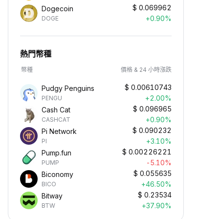
$
0.069962
Dogecoin
+0.90%
DOGE
熱門幣種
幣種
價格 & 24 小時漲跌
$
0.00610743
Pudgy Penguins
+2.00%
PENGU
$
0.096965
Cash Cat
+0.90%
CASHCAT
$
0.090232
Pi Network
+3.10%
PI
$
0.00226221
Pump.fun
-5.10%
PUMP
$
0.055635
Biconomy
+46.50%
BICO
$
0.23534
Bitway
+37.90%
BTW