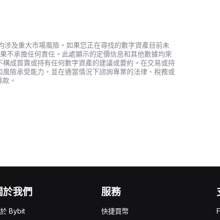
資產，均涉及重大市場風險。如果您正在尋找的數字資產目前未
何投資結果不承擔任何責任。此處顯示的定價信息和其他數據均來
不構成買賣或持有任何數字資產的建議或要約。在交易或持
和風險承受能力，並在適當情況下諮詢專業的法律、稅務或
條款。
關於我們
服務
於 Bybit
快捷買幣