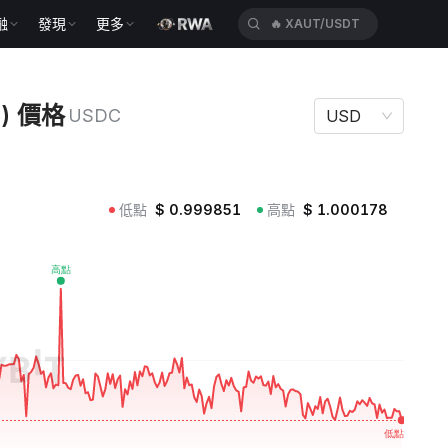
融
發現
更多
🔥
XAUT/USDT
SDC
se) 價格
USDC
USD
低點
$
0.999851
高點
$
1.000178