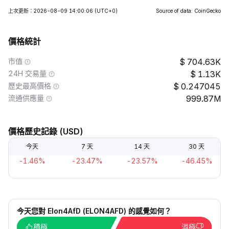
上次更新：2026-08-09 14:00:06
(UTC+0)
Source of data: CoinGecko
價格統計
市值
704.63K
24H 交易量
1.13K
歷史最高價格
0.247045
流通供應量
999.87M
價格歷史記錄 (USD)
今天
7 天
14 天
30 天
-1.46%
-23.47%
-23.57%
-46.45%
今天您對 Elon4AfD (ELON4AFD) 的感覺如何？
積極
消極