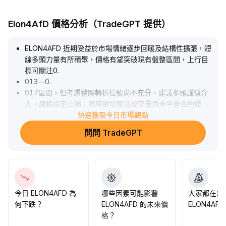
Elon4AfD 價格分析（TradeGPT 提供）
ELON4AFD 近期受益於市場情緒逐步回暖及結構性擴張，短
線多頭力量有所積聚，價格有望突破現有盤整區間，上行目
標可關注0
.
013—0
.
017區間。但考慮整體轉折信號尚不充分，建議多頭謹慎介
入，嚴格設定止損；同時密切關注成交量與未平倉合約變
化，防範流動性收縮與短期投機回撤風險。
快速獲取今日市場觀點
.
問問 TradeGPT
今日 ELON4AFD 為
哪些因素可能影響
大家都在怎
何下跌？
ELON4AFD 的未來價
ELON4AF
格？