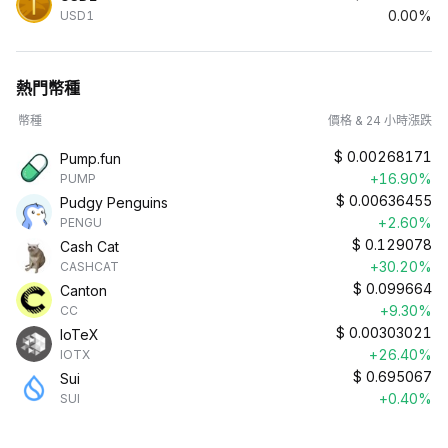
0.00%
USD1
熱門幣種
幣種
價格 & 24 小時漲跌
$
0.00268171
Pump.fun
+16.90%
PUMP
$
0.00636455
Pudgy Penguins
+2.60%
PENGU
$
0.129078
Cash Cat
+30.20%
CASHCAT
$
0.099664
Canton
+9.30%
CC
$
0.00303021
IoTeX
+26.40%
IOTX
$
0.695067
Sui
+0.40%
SUI