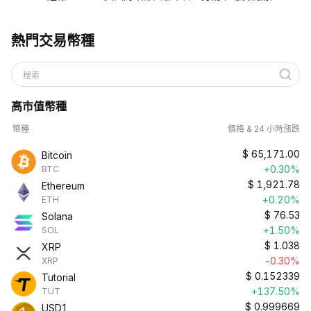
熱門交易幣種
搜索
高市值幣種
幣種
價格 & 24 小時漲跌
$
65,171.00
Bitcoin
+0.30%
BTC
$
1,921.78
Ethereum
+0.20%
ETH
$
76.53
Solana
+1.50%
SOL
$
1.038
XRP
-0.30%
XRP
$
0.152339
Tutorial
+137.50%
TUT
$
0.999669
USD1