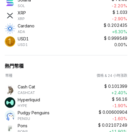
-2.20%
SOL
$
1.033
XRP
-2.90%
XRP
$
0.202435
Cardano
+6.30%
ADA
$
0.999549
USD1
0.00%
USD1
熱門幣種
幣種
價格 & 24 小時漲跌
$
0.101399
Cash Cat
+2.40%
CASHCAT
$
56.16
Hyperliquid
-1.90%
HYPE
$
0.00600904
Pudgy Penguins
-1.60%
PENGU
$
0.02107249
Pons
+11.90%
PONS