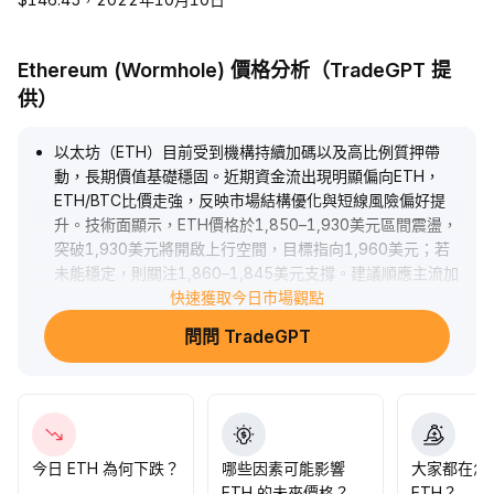
Ethereum (Wormhole) 價格分析（TradeGPT 提
供）
以太坊（ETH）目前受到機構持續加碼以及高比例質押帶
動，長期價值基礎穩固。近期資金流出現明顯偏向ETH，
ETH/BTC比價走強，反映市場結構優化與短線風險偏好提
升。技術面顯示，ETH價格於1,850–1,930美元區間震盪，
突破1,930美元將開啟上行空間，目標指向1,960美元；若
未能穩定，則關注1,860–1,845美元支撐。建議順應主流加
碼邏輯，於中樞支撐區域佈局，關注成交量配合，動態調整
快速獲取今日市場觀點
倉位。
.
問問 TradeGPT
今日 ETH 為何下跌？
哪些因素可能影響
大家都在怎
ETH 的未來價格？
ETH？