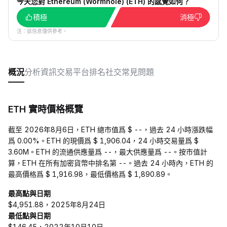
今天您對 Ethereum (Wormhole) (ETH) 的感覺如何？
積極
消極
注：該信息僅供參考。
概況
分析
資訊
交易平台
排名
社交
常見問題
ETH 實時價格概覽
截至 2026年8月6日，ETH 總市值爲 $ --，過去 24 小時漲跌幅
爲 0.00%。ETH 的現價爲 $ 1,906.04，24 小時交易量爲 $
3.60M。ETH 的流通供應量爲 --，最大供應量爲 --。按市值計
算，ETH 在所有加密貨幣中排名第 --。過去 24 小時內，ETH 的
最高價格爲 $ 1,916.98，最低價格爲 $ 1,890.89。
最高點與日期
$4,951.88，2025年8月24日
最低點與日期
$146.45，2022年10月10日