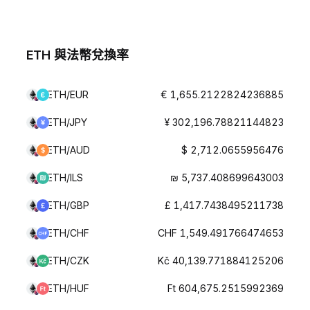
ETH 與法幣兌換率
ETH/EUR
€ 1,655.2122824236885
ETH/JPY
¥ 302,196.78821144823
ETH/AUD
$ 2,712.0655956476
ETH/ILS
₪ 5,737.408699643003
ETH/GBP
£ 1,417.7438495211738
ETH/CHF
CHF 1,549.491766474653
ETH/CZK
Kč 40,139.771884125206
ETH/HUF
Ft 604,675.2515992369