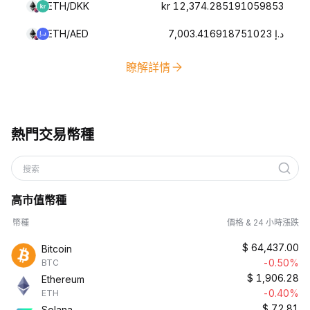
ETH/DKK
kr 12,374.285191059853
ETH/AED
د.إ 7,003.416918751023
瞭解詳情
熱門交易幣種
搜索
高市值幣種
幣種
價格 & 24 小時漲跌
$
64,437.00
Bitcoin
-0.50%
BTC
$
1,906.28
Ethereum
-0.40%
ETH
$
72.81
Solana