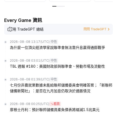
Every Game 資訊
用 TradeGPT 總結
問問 TradeGPT
2026-08-08 13:17
(UTC)
中性
為什麼一位頂尖經濟學家說聯準會無法靠升息贏得通膨戰爭
2026-08-08 03:01
(UTC)
中性
TBL 週報 #180：美國財政部與聯準會、勞動市場及流動性
2026-08-08 01:39
(UTC)
中性
七月份非農就業數據未能給聯邦儲備委員會明確答案；「新聯邦
儲備新聞社」：是否在九月加息仍取決於通脹情況
2026-08-08 00:25
(UTC)
看跌
摩根士丹利：預計聯邦儲備資產負債表將縮減1.5兆美元