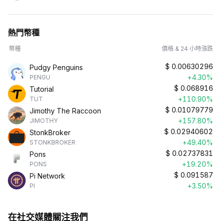
熱門幣種
幣種
價格 & 24 小時漲跌
$
0.00630296
Pudgy Penguins
+4.30%
PENGU
$
0.068916
Tutorial
+110.90%
TUT
$
0.01079779
Jimothy The Raccoon
+157.80%
JIMOTHY
$
0.02940602
StonkBroker
+49.40%
STONKBROKER
$
0.02737831
Pons
+19.20%
PONS
$
0.091587
Pi Network
+3.50%
PI
在社交媒體關注我們