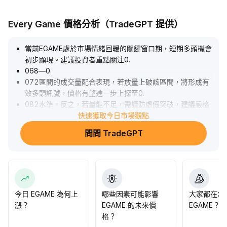
Every Game 價格分析（TradeGPT 提供）
當前EGAME處於市場情緒回暖的關鍵窗口期，短期多頭機會
初步顯現。建議投資者重點關注0
.
068—0
.
072區間的成交量配合表現，若放量上破該區間，將形成有
效多頭訊號，價格有望進一步上探至0
.
082水準。反之，若量能不足，需謹防虛假突破，建議嚴格
控制倉位並設置止損，優先保全資金安全。
快速獲取今日市場觀點
.
問問 TradeGPT
今日 EGAME 為何上
哪些因素可能影響
大家都在怎
漲？
EGAME 的未來價
EGAME？
格？