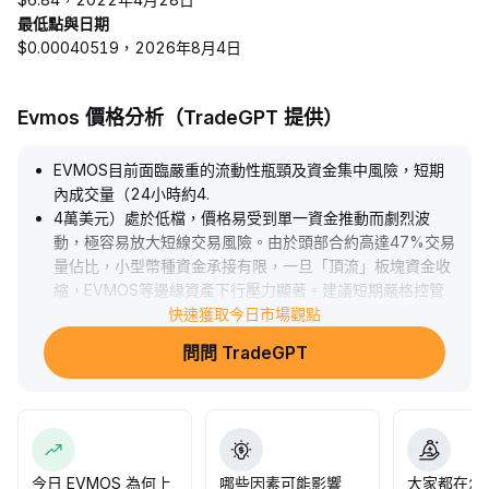
最低點與日期
$0.00040519，2026年8月4日
Evmos 價格分析（TradeGPT 提供）
EVMOS目前面臨嚴重的流動性瓶頸及資金集中風險，短期
內成交量（24小時約4
.
4萬美元）處於低檔，價格易受到單一資金推動而劇烈波
動，極容易放大短線交易風險。由於頭部合約高達47%交易
量佔比，小型幣種資金承接有限，一旦「頂流」板塊資金收
縮，EVMOS等邊緣資產下行壓力顯著。建議短期嚴格控管
倉位，避免因流動性枯竭所帶來的被動滑點，靜候生態落地
快速獲取今日市場觀點
或DeFi集成等基本面催化後再行策略佈局，中長期仍須以項
問問 TradeGPT
目創新與實際應用進展作為關注主軸。
.
今日 EVMOS 為何上
哪些因素可能影響
大家都在怎