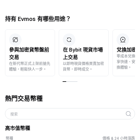
持有 Evmos 有哪些用途？
參與加密貨幣盤前
在 Bybit 現貨市場
兌換加密
零成本兌換加
交易
上交易
享快速、安全
在新代幣正式上架前搶先
以即時現貨價格買賣加密
換體驗。
體驗，輕鬆快人一步。
貨幣，即時成交。
熱門交易幣種
搜索
高市值幣種
幣種
價格 & 24 小時漲跌