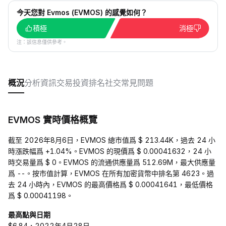
今天您對 Evmos (EVMOS) 的感覺如何？
積極
消極
注：該信息僅供參考。
概況
分析
資訊
交易
投資
排名
社交
常見問題
EVMOS 實時價格概覽
截至 2026年8月6日，EVMOS 總市值爲 $ 213.44K，過去 24 小
時漲跌幅爲 +1.04%。EVMOS 的現價爲 $ 0.00041632，24 小
時交易量爲 $ 0。EVMOS 的流通供應量爲 512.69M，最大供應量
爲 --。按市值計算，EVMOS 在所有加密貨幣中排名第 4623。過
去 24 小時內，EVMOS 的最高價格爲 $ 0.00041641，最低價格
爲 $ 0.00041198。
最高點與日期
$6.84，2022年4月28日