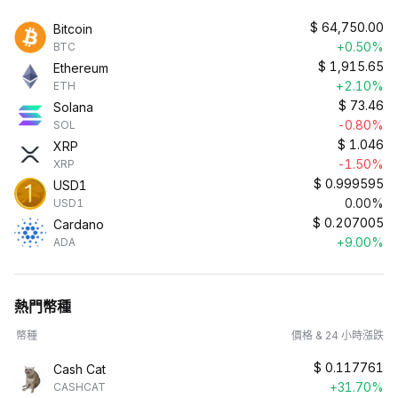
$
64,750.00
Bitcoin
+0.50%
BTC
$
1,915.65
Ethereum
+2.10%
ETH
$
73.46
Solana
-0.80%
SOL
$
1.046
XRP
-1.50%
XRP
$
0.999595
USD1
0.00%
USD1
$
0.207005
Cardano
+9.00%
ADA
熱門幣種
幣種
價格 & 24 小時漲跌
$
0.117761
Cash Cat
+31.70%
CASHCAT