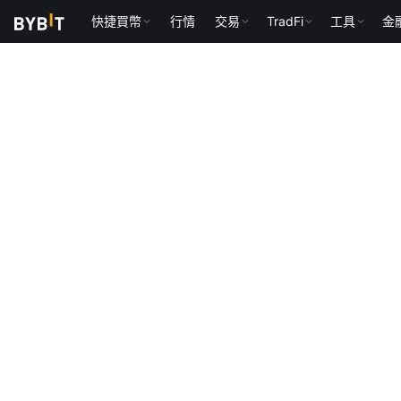
快捷買幣
行情
交易
TradFi
工具
金