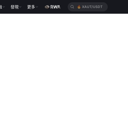
融
發現
更多
🔥
XAUT/USDT