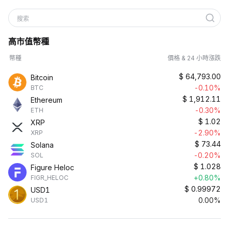
搜索
高市值幣種
幣種
價格 & 24 小時漲跌
$
64,793.00
Bitcoin
-0.10%
BTC
$
1,912.11
Ethereum
-0.30%
ETH
$
1.02
XRP
-2.90%
XRP
$
73.44
Solana
-0.20%
SOL
$
1.028
Figure Heloc
+0.80%
FIGR_HELOC
$
0.99972
USD1
0.00%
USD1