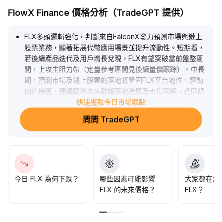
FlowX Finance 價格分析（TradeGPT 提供）
FLX多頭邏輯強化，判斷來自FalconX發力預測市場與鏈上
股票業務，顯著拓展代幣應用場景並提升流動性。短期看，
若後續產品迭代及用戶增長兌現，FLX有望突破當前盤整區
間，上攻主阻力帶（定量參考區間見後續量價跟踪）。中長
期，預測市場及鏈上股票的落地將鞏固FLX平台地位，驅動
價值捕獲，建議關注未來數據落地進展及市場回饋，逢回調
逐步布局。
.
快速獲取今日市場觀點
問問 TradeGPT
今日 FLX 為何下跌？
哪些因素可能影響
大家都在怎
FLX 的未來價格？
FLX？