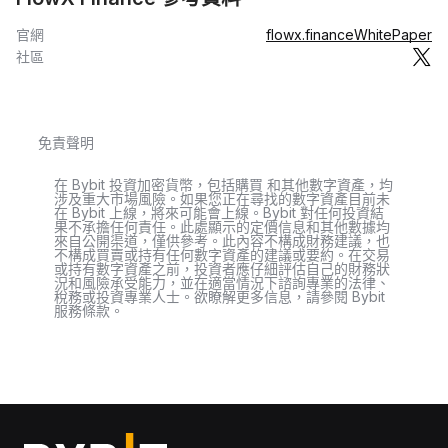
官網
flowx.finance
WhitePaper
社區
免責聲明
在 Bybit 投資加密貨幣，包括購買 和其他數字資產，均
涉及重大市場風險。如果您正在尋找的數字資產目前未
在 Bybit 上線，將來可能會上線。Bybit 對任何投資結
果不承擔任何責任。此處顯示的定價信息和其他數據均
來自公開渠道，僅供參考。此內容不構成財務建議，也
不構成買賣或持有任何數字資產的建議或要約。在交易
或持有數字資產之前，投資者應仔細評估自己的財務狀
況和風險承受能力，並在適當情況下諮詢專業的法律、
稅務或投資專業人士。欲瞭解更多信息，請參閱 Bybit
服務條款。