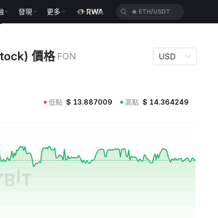
融
發現
更多
🔥
ETH/USDT
格 FON
Stock) 價格
FON
USD
低點
$
13.887009
高點
$
14.364249