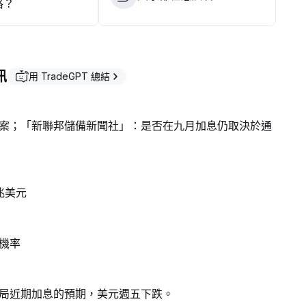
格？
訊
用 TradeGPT 總結
案；「新聯邦儲備新聞社」：是否在九月加息仍取決於通
兆美元
機率
局近期加息的預期，美元週五下跌。