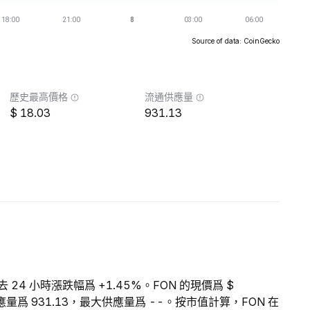
Source of data: CoinGecko
歷史最高價格
流通供應量
18.03
931.13
去 24 小時漲跌幅爲 +1.45%。FON 的現價爲 $
通供應量爲 931.13，最大供應量爲 --。按市值計算，FON 在