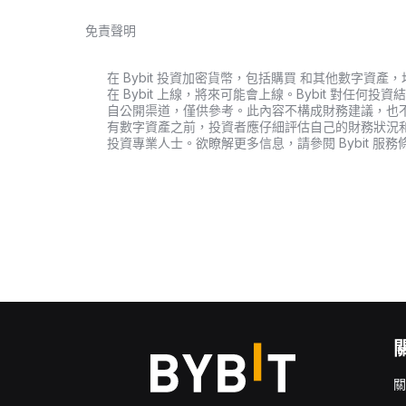
免責聲明
在 Bybit 投資加密貨幣，包括購買 和其他數字
在 Bybit 上線，將來可能會上線。Bybit 對任
自公開渠道，僅供參考。此內容不構成財務建議，也
有數字資產之前，投資者應仔細評估自己的財務狀況
投資專業人士。欲瞭解更多信息，請參閱 Bybit 服務
關