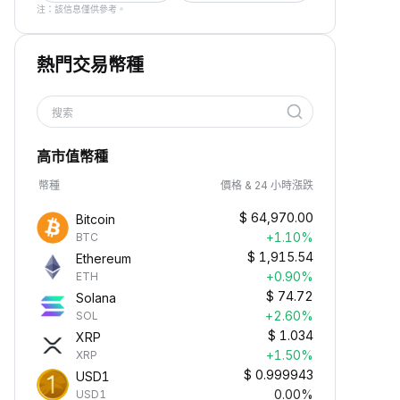
注：該信息僅供參考。
熱門交易幣種
搜索
高市值幣種
幣種
價格 & 24 小時漲跌
$
64,970.00
Bitcoin
+1.10%
BTC
$
1,915.54
Ethereum
+0.90%
ETH
$
74.72
Solana
+2.60%
SOL
$
1.034
XRP
+1.50%
XRP
$
0.999943
USD1
0.00%
USD1