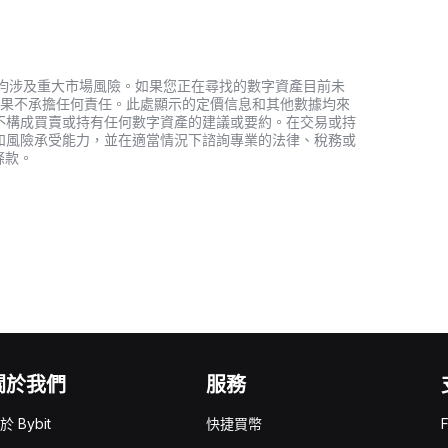
資產，均涉及重大市場風險。如果您正在尋找的數字資產目前未
何投資結果不承擔任何責任。此處顯示的定價信息和其他數據均來
不構成買賣或持有任何數字資產的建議或要約。在交易或持
和風險承受能力，並在適當情況下諮詢專業的法律、稅務或
條款。
關於我們
服務
於 Bybit
快捷買幣