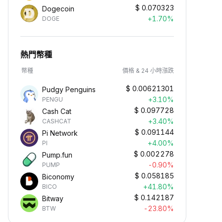
$
0.070323
Dogecoin
+1.70%
DOGE
熱門幣種
幣種
價格 & 24 小時漲跌
$
0.00621301
Pudgy Penguins
+3.10%
PENGU
$
0.097728
Cash Cat
+3.40%
CASHCAT
$
0.091144
Pi Network
+4.00%
PI
$
0.002278
Pump.fun
-0.90%
PUMP
$
0.058185
Biconomy
+41.80%
BICO
$
0.142187
Bitway
-23.80%
BTW