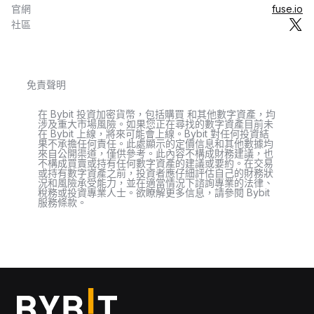
官網
fuse.io
社區
免責聲明
在 Bybit 投資加密貨幣，包括購買 和其他數字資產，均
涉及重大市場風險。如果您正在尋找的數字資產目前未
在 Bybit 上線，將來可能會上線。Bybit 對任何投資結
果不承擔任何責任。此處顯示的定價信息和其他數據均
來自公開渠道，僅供參考。此內容不構成財務建議，也
不構成買賣或持有任何數字資產的建議或要約。在交易
或持有數字資產之前，投資者應仔細評估自己的財務狀
況和風險承受能力，並在適當情況下諮詢專業的法律、
稅務或投資專業人士。欲瞭解更多信息，請參閱 Bybit
服務條款。