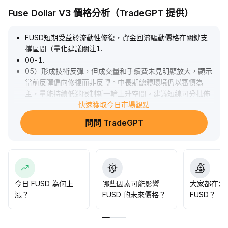
Fuse Dollar V3 價格分析（TradeGPT 提供）
FUSD短期受益於流動性修復，資金回流驅動價格在關鍵支
撐區間（量化建議關注1
.
00-1
.
05）形成技術反彈，但成交量和手續費未見明顯放大，顯示
當前反彈偏向修復而非反轉。中長期總體環境仍以審慎為
主，量能持續低迷限制新一輪上升空間。建議短線可分批佈
局、嚴格止損，反彈高位逐步減倉；中長期部位建議等待成
快速獲取今日市場觀點
交量、風險偏好明顯改善後再行加碼，以控管潛在回落風
問問 TradeGPT
險。
.
今日 FUSD 為何上
哪些因素可能影響
大家都在怎
漲？
FUSD 的未來價格？
FUSD？