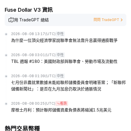
Fuse Dollar V3 資訊
用 TradeGPT 總結
問問 TradeGPT
2026-08-08 13:17
(UTC)
中性
為什麼一位頂尖經濟學家說聯準會無法靠升息贏得通膨戰爭
2026-08-08 03:01
(UTC)
中性
TBL 週報 #180：美國財政部與聯準會、勞動市場及流動性
2026-08-08 01:39
(UTC)
中性
七月份非農就業數據未能給聯邦儲備委員會明確答案；「新聯邦
儲備新聞社」：是否在九月加息仍取決於通脹情況
2026-08-08 00:25
(UTC)
看跌
摩根士丹利：預計聯邦儲備資產負債表將縮減1.5兆美元
熱門交易幣種