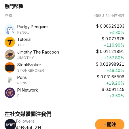
熱門幣種
幣種
價格 & 24 小時漲跌
$
0.00629203
Pudgy Penguins
+4.30%
PENGU
$
0.077675
Tutorial
+110.90%
TUT
$
0.01121891
Jimothy The Raccoon
+157.80%
JIMOTHY
$
0.02998921
StonkBroker
+49.40%
STONKBROKER
$
0.03165896
Pons
+19.20%
PONS
$
0.091145
Pi Network
+3.50%
PI
在社交媒體關注我們
Followers
+
關注
@Bybit_ZH