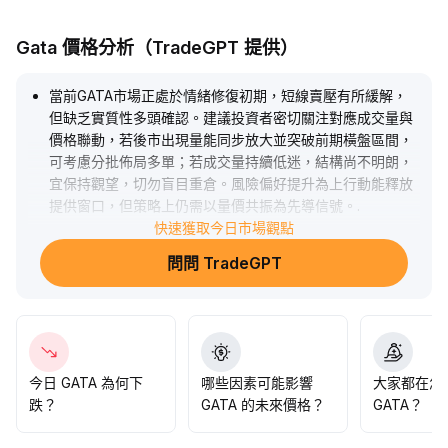
Gata 價格分析（TradeGPT 提供）
當前GATA市場正處於情緒修復初期，短線賣壓有所緩解，
但缺乏實質性多頭確認。建議投資者密切關注對應成交量與
價格聯動，若後市出現量能同步放大並突破前期橫盤區間，
可考慮分批佈局多單；若成交量持續低迷，結構尚不明朗，
宜保持觀望，切勿盲目重倉。風險偏好提升為上行動能釋放
提供窗口，但策略上仍需以量價共振為先導信號。
.
快速獲取今日市場觀點
問問 TradeGPT
今日 GATA 為何下
哪些因素可能影響
大家都在怎
跌？
GATA 的未來價格？
GATA？