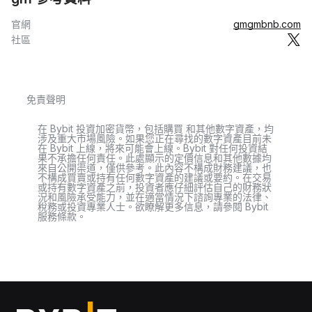
官網
gmgmbnb.com
社區
免責聲明
在 Bybit 投資加密貨幣，包括購買 和其他數字資產，均
涉及重大市場風險。如果您正在尋找的數字資產目前未
在 Bybit 上線，將來可能會上線。Bybit 對任何投資結
果不承擔任何責任。此處顯示的定價信息和其他數據均
來自公開渠道，僅供參考。此內容不構成財務建議，也
不構成買賣或持有任何數字資產的建議或要約。在交易
或持有數字資產之前，投資者應仔細評估自己的財務狀
況和風險承受能力，並在適當情況下諮詢專業的法律、
稅務或投資專業人士。欲瞭解更多信息，請參閱 Bybit
服務條款。