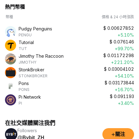
熱門幣種
幣種
價格 & 24 小時漲跌
$
0.00627852
Pudgy Penguins
+5.10%
PENGU
$
0.076146
Tutorial
+99.70%
TUT
$
0.01172298
Jimothy The Raccoon
+221.20%
JIMOTHY
$
0.03004102
StonkBroker
+54.10%
STONKBROKER
$
0.03173844
Pons
+16.70%
PONS
$
0.091193
Pi Network
+3.40%
PI
在社交媒體關注我們
Followers
+
關注
@Bybit_ZH