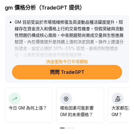
gm 價格分析（TradeGPT 提供）
GM 目前受益於市場情緒修復及高波動品種活躍度提升，短
線存在資金流入和價格上行的交易性機會，但假突破與流動
性問題仍構成核心風險。中長期趨勢尚需成交量與生態進展
驗證，內在價值提升是持續上漲的決定因素。操作上建議分
批建倉，設定止損於 10%-15% 區間，嚴格控制整體倉
位，以應對突發回撤或市場情緒逆轉。
.
快速獲取今日市場觀點
問問 TradeGPT
今日 GM 為何上漲？
哪些因素可能影響
大家都在怎
GM 的未來價格？
GM？