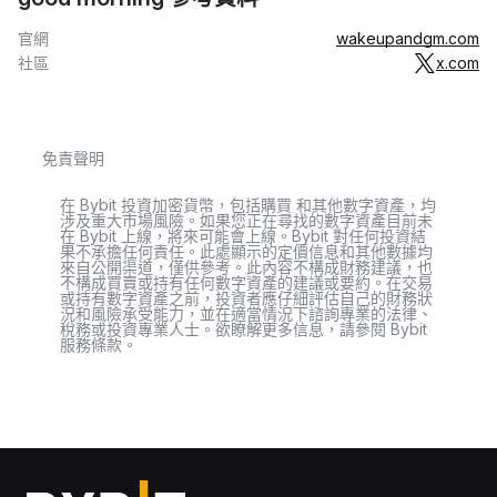
官網
wakeupandgm.com
社區
x.com
免責聲明
在 Bybit 投資加密貨幣，包括購買 和其他數字資產，均
涉及重大市場風險。如果您正在尋找的數字資產目前未
在 Bybit 上線，將來可能會上線。Bybit 對任何投資結
果不承擔任何責任。此處顯示的定價信息和其他數據均
來自公開渠道，僅供參考。此內容不構成財務建議，也
不構成買賣或持有任何數字資產的建議或要約。在交易
或持有數字資產之前，投資者應仔細評估自己的財務狀
況和風險承受能力，並在適當情況下諮詢專業的法律、
稅務或投資專業人士。欲瞭解更多信息，請參閱 Bybit
服務條款。