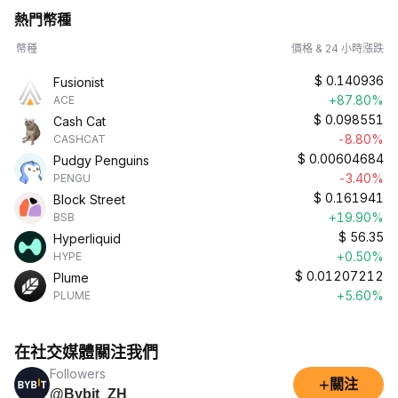
熱門幣種
幣種
價格 & 24 小時漲跌
$
0.140936
Fusionist
+87.80%
ACE
$
0.098551
Cash Cat
-8.80%
CASHCAT
$
0.00604684
Pudgy Penguins
-3.40%
PENGU
$
0.161941
Block Street
+19.90%
BSB
$
56.35
Hyperliquid
+0.50%
HYPE
$
0.01207212
Plume
+5.60%
PLUME
在社交媒體關注我們
Followers
+
關注
@Bybit_ZH