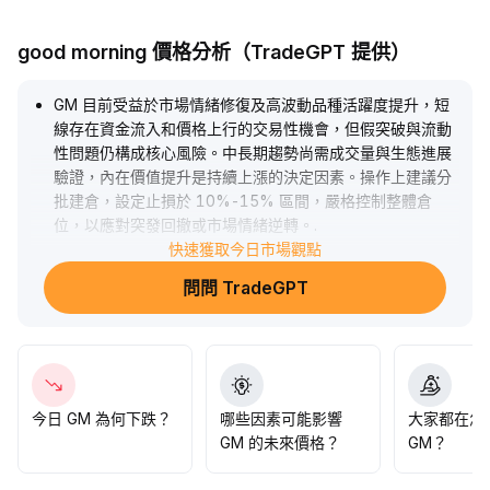
good morning 價格分析（TradeGPT 提供）
GM 目前受益於市場情緒修復及高波動品種活躍度提升，短
線存在資金流入和價格上行的交易性機會，但假突破與流動
性問題仍構成核心風險。中長期趨勢尚需成交量與生態進展
驗證，內在價值提升是持續上漲的決定因素。操作上建議分
批建倉，設定止損於 10%-15% 區間，嚴格控制整體倉
位，以應對突發回撤或市場情緒逆轉。
.
快速獲取今日市場觀點
問問 TradeGPT
今日 GM 為何下跌？
哪些因素可能影響
大家都在怎
GM 的未來價格？
GM？