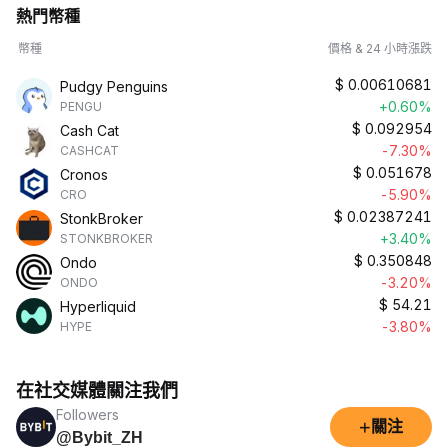
熱門幣種
幣種
價格 & 24 小時漲跌
$
0.00610681
Pudgy Penguins
+0.60%
PENGU
$
0.092954
Cash Cat
-7.30%
CASHCAT
$
0.051678
Cronos
-5.90%
CRO
$
0.02387241
StonkBroker
+3.40%
STONKBROKER
$
0.350848
Ondo
-3.20%
ONDO
$
54.21
Hyperliquid
-3.80%
HYPE
在社交媒體關注我們
Followers
+
關注
@Bybit_ZH