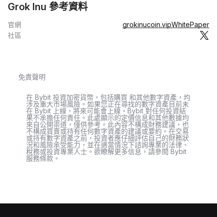
Grok Inu 參考資料
官網
grokinucoin.vip
WhitePaper
社區
免責聲明
在 Bybit 投資加密貨幣，包括購買 和其他數字資產，均
涉及重大市場風險。如果您正在尋找的數字資產目前未
在 Bybit 上線，將來可能會上線。Bybit 對任何投資結
果不承擔任何責任。此處顯示的定價信息和其他數據均
來自公開渠道，僅供參考。此內容不構成財務建議，也
不構成買賣或持有任何數字資產的建議或要約。在交易
或持有數字資產之前，投資者應仔細評估自己的財務狀
況和風險承受能力，並在適當情況下諮詢專業的法律、
稅務或投資專業人士。欲瞭解更多信息，請參閱 Bybit
服務條款。