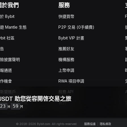
關於我們
服務
於 Bybit
快捷買幣
遊 Mantle 生態
P2P 交易 (0手續費)
ybit 社區
Bybit VIP 計畫
告
推薦好友
險披露聲明
機構服務
報通道
上幣申請
作機會
RWA 項目申請
斯蘭賬戶
稅務 API
A
 USDT 助您從容開啓交易之旅
續費與交易總覽
審計
23
59
H
M
© 2018-2026 Bybit.com. All rights reserved.
服務協議
|
隱私條款