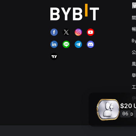
關
暢
B
公
風
舉
工
伊
$20
手
06
D