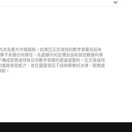
資產，均涉及重大市場風險。如果您正在尋找的數字資產目前未
何投資結果不承擔任何責任。此處顯示的定價信息和其他數據均來
不構成買賣或持有任何數字資產的建議或要約。在交易或持
和風險承受能力，並在適當情況下諮詢專業的法律、稅務或
條款。