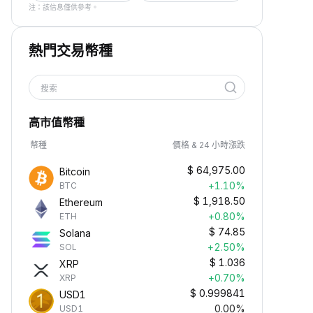
注：該信息僅供參考。
熱門交易幣種
搜索
高市值幣種
幣種
價格 & 24 小時漲跌
$
64,975.00
Bitcoin
+1.10%
BTC
$
1,918.50
Ethereum
+0.80%
ETH
$
74.85
Solana
+2.50%
SOL
$
1.036
XRP
+0.70%
XRP
$
0.999841
USD1
0.00%
USD1