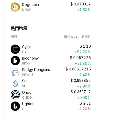
$
0.070312
Dogecoin
+1.50%
DOGE
熱門幣種
幣種
價格 & 24 小時漲跌
$
1.16
Cysic
+52.70%
CYS
$
0.057226
Biconomy
+31.80%
BICO
$
0.00617215
Pudgy Penguins
+2.40%
PENGU
$
0.693852
Sui
+2.90%
SUI
$
0.353712
Ondo
+0.90%
ONDO
$
2.31
Lighter
-2.20%
LIT