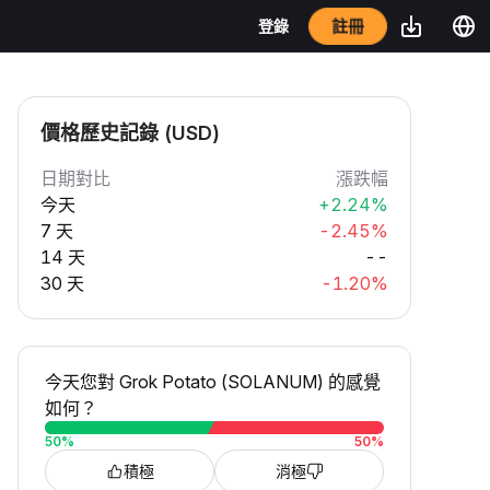
註冊
登錄
價格歷史記錄 (USD)
日期對比
漲跌幅
今天
+2.24%
7 天
-2.45%
14 天
--
30 天
-1.20%
今天您對 Grok Potato (SOLANUM) 的感覺
如何？
50
%
50
%
積極
消極