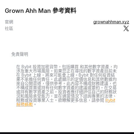
Grown Ahh Man 參考資料
官網
grownahhman.xyz
社區
免責聲明
在 Bybit 投資加密貨幣，包括購買 和其他數字資產，均
涉及重大市場風險。如果您正在尋找的數字資產目前未
在 Bybit 上線，將來可能會上線。Bybit 對任何投資結
果不承擔任何責任。此處顯示的定價信息和其他數據均
來自公開渠道，僅供參考。此內容不構成財務建議，也
不構成買賣或持有任何數字資產的建議或要約。在交易
或持有數字資產之前，投資者應仔細評估自己的財務狀
況和風險承受能力，並在適當情況下諮詢專業的法律、
稅務或投資專業人士。欲瞭解更多信息，請參閱
Bybit
服務條款
。