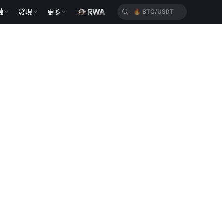
🔥
BTC/USDT
融
發現
更多
🔥
XAUT/USDT