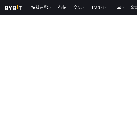
快捷買幣
行情
交易
TradFi
工具
金