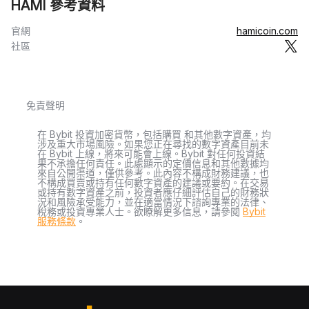
HAMI 參考資料
官網
hamicoin.com
社區
免責聲明
在 Bybit 投資加密貨幣，包括購買 和其他數字資產，均
涉及重大市場風險。如果您正在尋找的數字資產目前未
在 Bybit 上線，將來可能會上線。Bybit 對任何投資結
果不承擔任何責任。此處顯示的定價信息和其他數據均
來自公開渠道，僅供參考。此內容不構成財務建議，也
不構成買賣或持有任何數字資產的建議或要約。在交易
或持有數字資產之前，投資者應仔細評估自己的財務狀
況和風險承受能力，並在適當情況下諮詢專業的法律、
稅務或投資專業人士。欲瞭解更多信息，請參閱
Bybit
服務條款
。