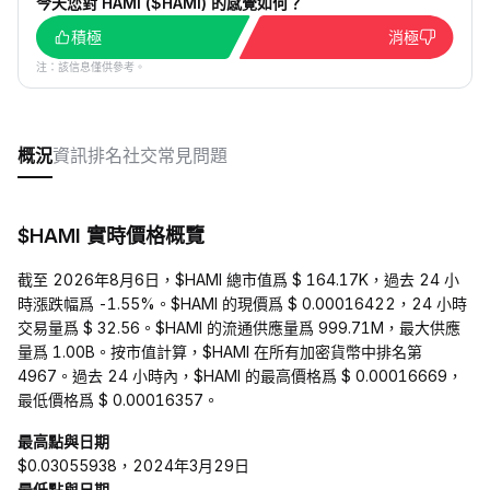
今天您對 HAMI ($HAMI) 的感覺如何？
積極
消極
注：該信息僅供參考。
概況
資訊
排名
社交
常見問題
$HAMI 實時價格概覽
截至 2026年8月6日，$HAMI 總市值爲 $ 164.17K，過去 24 小
時漲跌幅爲 -1.55%。$HAMI 的現價爲 $ 0.00016422，24 小時
交易量爲 $ 32.56。$HAMI 的流通供應量爲 999.71M，最大供應
量爲 1.00B。按市值計算，$HAMI 在所有加密貨幣中排名第
4967。過去 24 小時內，$HAMI 的最高價格爲 $ 0.00016669，
最低價格爲 $ 0.00016357。
最高點與日期
$0.03055938，2024年3月29日
最低點與日期