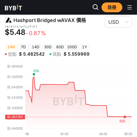
註冊
加密貨幣價格
Hashport Bridged wAVAX 價格 WAVAX[HTS]
Hashport Bridged wAVAX 價格
USD
WAVAX[HTS]
$5.48
-0.87%
24H
7D
14D
30D
60D
200D
1Y
低點
$
5.482542
高點
$
5.559969