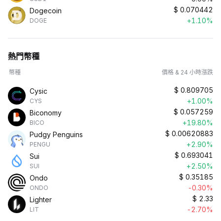
$
0.070442
Dogecoin
+1.10%
DOGE
熱門幣種
幣種
價格 & 24 小時漲跌
$
0.809705
Cysic
+1.00%
CYS
$
0.057259
Biconomy
+19.80%
BICO
$
0.00620883
Pudgy Penguins
+2.90%
PENGU
$
0.693041
Sui
+2.50%
SUI
$
0.35185
Ondo
-0.30%
ONDO
$
2.33
Lighter
-2.70%
LIT