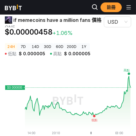
註冊
加密貨幣價格
if memecoins have a million fans 價格 ONE
if memecoins have a million fans 價格
USD
ONE
$0.00000458
+1.06%
24H
7D
14D
30D
60D
200D
1Y
低點
$
0.000005
高點
$
0.000005