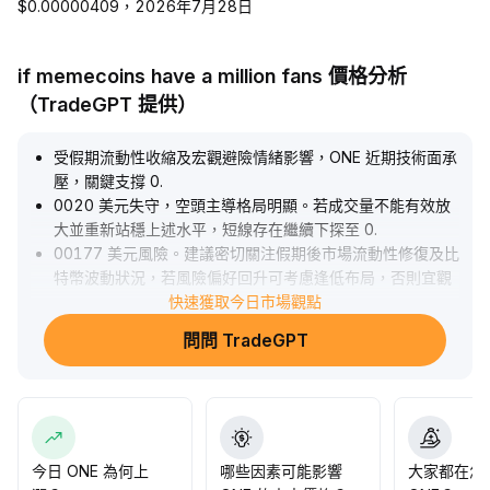
$0.00000409，2026年7月28日
if memecoins have a million fans 價格分析
（TradeGPT 提供）
受假期流動性收縮及宏觀避險情緒影響，ONE 近期技術面承
壓，關鍵支撐 0
.
0020 美元失守，空頭主導格局明顯。若成交量不能有效放
大並重新站穩上述水平，短線存在繼續下探至 0
.
00177 美元風險。建議密切關注假期後市場流動性修復及比
特幣波動狀況，若風險偏好回升可考慮逢低布局，否則宜觀
望為主，防範進一步下行。
快速獲取今日市場觀點
.
問問 TradeGPT
今日 ONE 為何上
哪些因素可能影響
大家都在怎