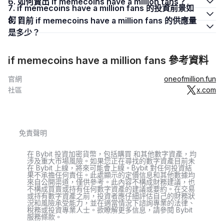
6. 如何賣出 if memecoins have a million fans？
7. if memecoins have a million fans 的投資前景如
何？
8. 目前 if memecoins have a million fans 的供應量
是多少？
if memecoins have a million fans 參考資料
官網
oneofmillion.fun
社區
x.com
免責聲明
在 Bybit 投資加密貨幣，包括購買 和其他數字資產，均
涉及重大市場風險。如果您正在尋找的數字資產目前未
在 Bybit 上線，將來可能會上線。Bybit 對任何投資結
果不承擔任何責任。此處顯示的定價信息和其他數據均
來自公開渠道，僅供參考。此內容不構成財務建議，也
不構成買賣或持有任何數字資產的建議或要約。在交易
或持有數字資產之前，投資者應仔細評估自己的財務狀
況和風險承受能力，並在適當情況下諮詢專業的法律、
稅務或投資專業人士。欲瞭解更多信息，請參閱 Bybit
服務條款。