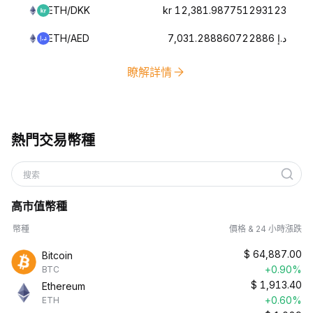
ETH/DKK
kr 12,381.987751293123
ETH/AED
د.إ 7,031.288860722886
瞭解詳情
熱門交易幣種
搜索
高市值幣種
幣種
價格 & 24 小時漲跌
$
64,887.00
Bitcoin
+0.90%
BTC
$
1,913.40
Ethereum
+0.60%
ETH