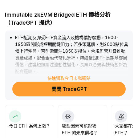
Immutable zkEVM Bridged ETH 價格分析
（TradeGPT 提供）
ETH近期反彈受ETF資金流入及機構偏好驅動，1900-
1950區間形成短期關鍵阻力；若多頭延續，則2000點位具
備上行空間，否則需關注1850支撐位。合規監管升級推動
資產成熟，配合金融代幣化進程，持續鞏固ETH長期基礎層
價值，建議短線關注流動性變化，長線以合規與技術創新為
配資邏輯。
.
快速獲取今日市場觀點
問問 TradeGPT
今日 ETH 為何上漲？
哪些因素可能影響
大家都在怎
ETH 的未來價格？
ETH？