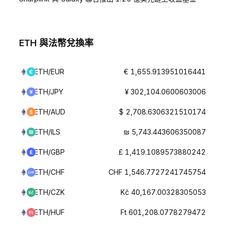
ETH 與法幣兌換率
ETH/EUR
€ 1,655.913951016441
ETH/JPY
¥ 302,104.0600603006
ETH/AUD
$ 2,708.6306321510174
ETH/ILS
₪ 5,743.443606350087
ETH/GBP
£ 1,419.1089573880242
ETH/CHF
CHF 1,546.7727241745754
ETH/CZK
Kč 40,167.00328305053
ETH/HUF
Ft 601,208.0778279472