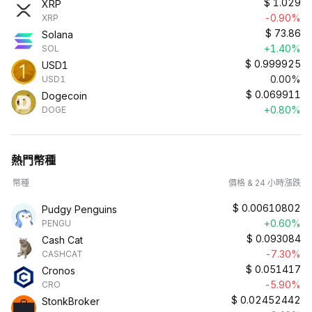
$
1.029
XRP
-0.90%
XRP
$
73.86
Solana
+1.40%
SOL
$
0.999925
USD1
0.00%
USD1
$
0.069911
Dogecoin
+0.80%
DOGE
熱門幣種
幣種
價格 & 24 小時漲跌
$
0.00610802
Pudgy Penguins
+0.60%
PENGU
$
0.093084
Cash Cat
-7.30%
CASHCAT
$
0.051417
Cronos
-5.90%
CRO
$
0.02452442
StonkBroker