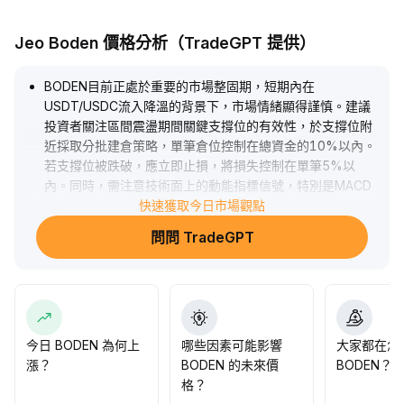
Jeo Boden 價格分析（TradeGPT 提供）
BODEN目前正處於重要的市場整固期，短期內在
USDT/USDC流入降溫的背景下，市場情緒顯得謹慎。建議
投資者關注區間震盪期間關鍵支撐位的有效性，於支撐位附
近採取分批建倉策略，單筆倉位控制在總資金的10%以內。
若支撐位被跌破，應立即止損，將損失控制在單筆5%以
內。同時，需注意技術面上的動能指標信號，特別是MACD
與RSI的走勢，以判斷潛在反彈。一旦價格突破關鍵阻力位，
快速獲取今日市場觀點
可考慮追加持倉，這將有助於在市場反轉時取得超額收益，
問問 TradeGPT
同時有效管理風險。
.
今日 BODEN 為何上
哪些因素可能影響
大家都在怎
漲？
BODEN 的未來價
BODEN？
格？