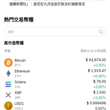
儲備新聞社」：是否在九月加息仍取決於通脹情況
熱門交易幣種
搜索
高市值幣種
幣種
價格 & 24 小時漲跌
$
64,974.00
Bitcoin
+0.30%
BTC
$
1,919.47
Ethereum
+0.40%
ETH
$
76.00
Solana
+3.60%
SOL
$
1.041
XRP
+2.40%
XRP
$
0.999498
USD1
0.00%
USD1