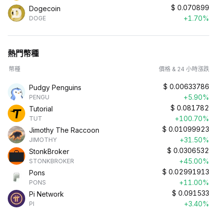
$
0.070899
Dogecoin
+1.70%
DOGE
熱門幣種
幣種
價格 & 24 小時漲跌
$
0.00633786
Pudgy Penguins
+5.90%
PENGU
$
0.081782
Tutorial
+100.70%
TUT
$
0.01099923
Jimothy The Raccoon
+31.50%
JIMOTHY
$
0.0306532
StonkBroker
+45.00%
STONKBROKER
$
0.02991913
Pons
+11.00%
PONS
$
0.091533
Pi Network
+3.40%
PI