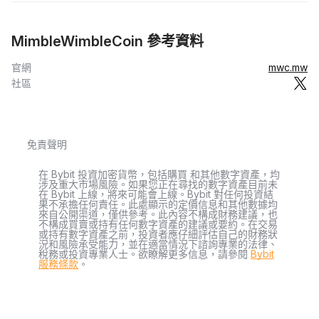
MimbleWimbleCoin 參考資料
官網
mwc.mw
社區
免責聲明
在 Bybit 投資加密貨幣，包括購買 和其他數字資產，均
涉及重大市場風險。如果您正在尋找的數字資產目前未
在 Bybit 上線，將來可能會上線。Bybit 對任何投資結
果不承擔任何責任。此處顯示的定價信息和其他數據均
來自公開渠道，僅供參考。此內容不構成財務建議，也
不構成買賣或持有任何數字資產的建議或要約。在交易
或持有數字資產之前，投資者應仔細評估自己的財務狀
況和風險承受能力，並在適當情況下諮詢專業的法律、
稅務或投資專業人士。欲瞭解更多信息，請參閱
Bybit
服務條款
。