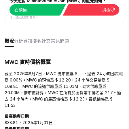
今天您對 MimbleWimbleCoin (MWC) 的感覺如何？
積極
消極
注：該信息僅供參考。
概況
分析
資訊
排名
社交
常見問題
MWC 實時價格概覽
截至 2026年8月7日，MWC 總市值爲 $ --，過去 24 小時漲跌幅
爲 0.00%。MWC 的現價爲 $ 12.20，24 小時交易量爲 $
168.81。MWC 的流通供應量爲 11.01M，最大供應量爲
20.00M。按市值計算，MWC 在所有加密貨幣中排名第 217。過
去 24 小時內，MWC 的最高價格爲 $ 12.23，最低價格爲 $
11.53。
最高點與日期
$38.81，2025年1月31日
最低點與日期