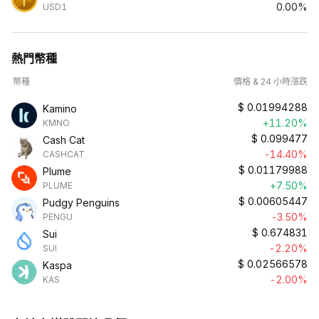
0.00%
USD1
熱門幣種
幣種
價格 & 24 小時漲跌
$
0.01994288
Kamino
+11.20%
KMNO
$
0.099477
Cash Cat
-14.40%
CASHCAT
$
0.01179988
Plume
+7.50%
PLUME
$
0.00605447
Pudgy Penguins
-3.50%
PENGU
$
0.674831
Sui
-2.20%
SUI
$
0.02566578
Kaspa
-2.00%
KAS