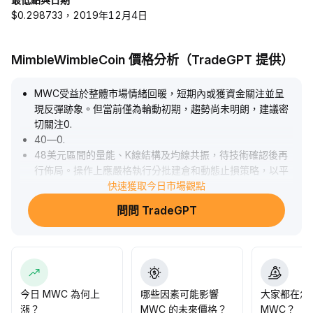
$0.298733，2019年12月4日
MimbleWimbleCoin 價格分析（TradeGPT 提供）
MWC受益於整體市場情緒回暖，短期內或獲資金關注並呈
現反彈跡象。但當前僅為輪動初期，趨勢尚未明朗，建議密
切關注0
.
40—0
.
48美元區間的量能、K線結構及均線共振，待技術確認後再
行佈局。操作上應嚴格執行分批建倉和動態止損策略，以平
衡收益與回撤風險，安全邊際未提升前避免重倉追高。
快速獲取今日市場觀點
.
問問 TradeGPT
今日 MWC 為何上
哪些因素可能影響
大家都在怎
漲？
MWC 的未來價格？
MWC？